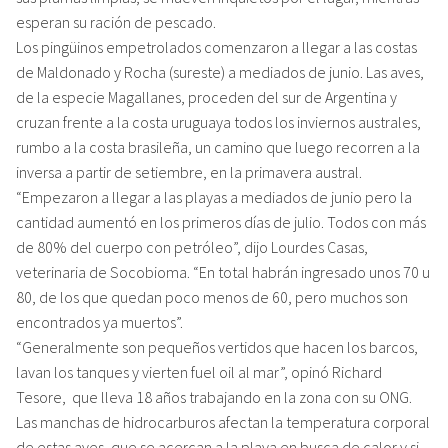
esperan su ración de pescado.
Los pingüinos empetrolados comenzaron a llegar a las costas
de Maldonado y Rocha (sureste) a mediados de junio. Las aves,
de la especie Magallanes, proceden del sur de Argentina y
cruzan frente a la costa uruguaya todos los inviernos australes,
rumbo a la costa brasileña, un camino que luego recorren a la
inversa a partir de setiembre, en la primavera austral.
“Empezaron a llegar a las playas a mediados de junio pero la
cantidad aumentó en los primeros días de julio. Todos con más
de 80% del cuerpo con petróleo”, dijo Lourdes Casas,
veterinaria de Socobioma. “En total habrán ingresado unos 70 u
80, de los que quedan poco menos de 60, pero muchos son
encontrados ya muertos”.
“Generalmente son pequeños vertidos que hacen los barcos,
lavan los tanques y vierten fuel oil al mar”, opinó Richard
Tesore, que lleva 18 años trabajando en la zona con su ONG.
Las manchas de hidrocarburos afectan la temperatura corporal
de estas aves, que se acercan a la playa en busca de calor y si