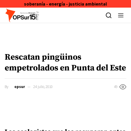
soberanía - energía - justicia ambiental
Skip to content
Rescatan pingüinos
empetrolados en Punta del Este
By
opsur
24 julio, 2010
49