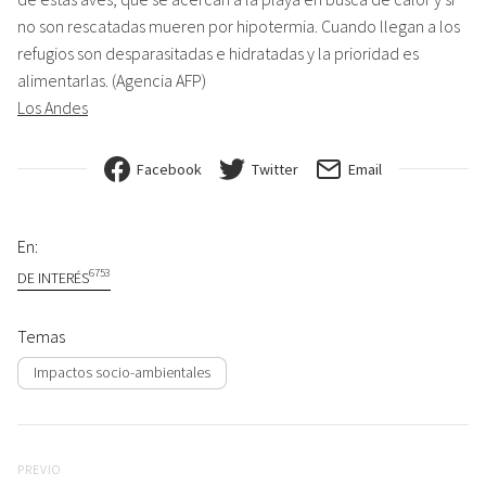
no son rescatadas mueren por hipotermia. Cuando llegan a los
refugios son desparasitadas e hidratadas y la prioridad es
alimentarlas. (Agencia AFP)
Los Andes
Facebook
Twitter
Email
En:
6753
DE INTERÉS
Temas
Impactos socio-ambientales
Navegación de entradas
Previo
PREVIO