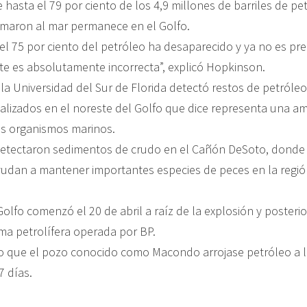
e hasta el 79 por ciento de los 4,9 millones de barriles de p
amaron al mar permanece en el Golfo.
 el 75 por ciento del petróleo ha desaparecido y ya no es p
e es absolutamente incorrecta”, explicó Hopkinson.
la Universidad del Sur de Florida detectó restos de petróle
alizados en el noreste del Golfo que dice representa una am
s organismos marinos.
 detectaron sedimentos de crudo en el Cañón DeSoto, donde 
yudan a mantener importantes especies de peces en la regió
olfo comenzó el 20 de abril a raíz de la explosión y poster
ma petrolífera operada por BP.
zo que el pozo conocido como Macondo arrojase petróleo a l
7 días.