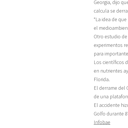
Georgia, dijo qu
calcula se derr
“La idea de que
el medioambient
Otro estudio de 
experimentos re
para importante
Los científicos
en nutrientes a
Florida.
El derrame del G
de una platafor
El accidente hi
Golfo durante 8
Infobae