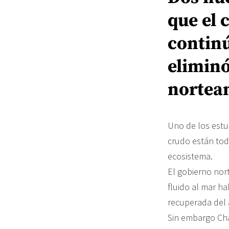
que el
continú
elimin
nortea
Uno de los estud
crudo están tod
ecosistema.
El gobierno nor
fluido al mar h
recuperada del 
Sin embargo Cha