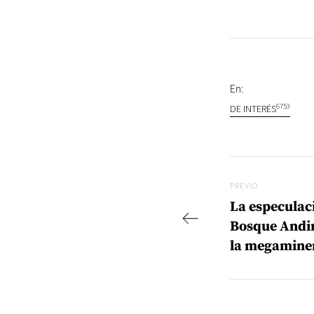
En:
6753
DE INTERÉS
Navegac
Previo
PREVIO
La especulaci
Bosque Andin
la megaminer