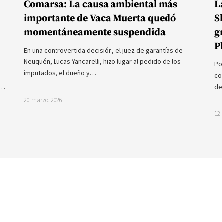
Comarsa: La causa ambiental más
L
importante de Vaca Muerta quedó
S
momentáneamente suspendida
g
P
En una controvertida decisión, el juez de garantías de
Neuquén, Lucas Yancarelli, hizo lugar al pedido de los
Po
imputados, el dueño y…
co
a…
de
20 marzo, 2026
12 