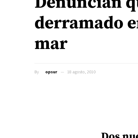
Denuncian qu
derramado en
mar
By
opsur
18 agosto, 2010
Dos nue