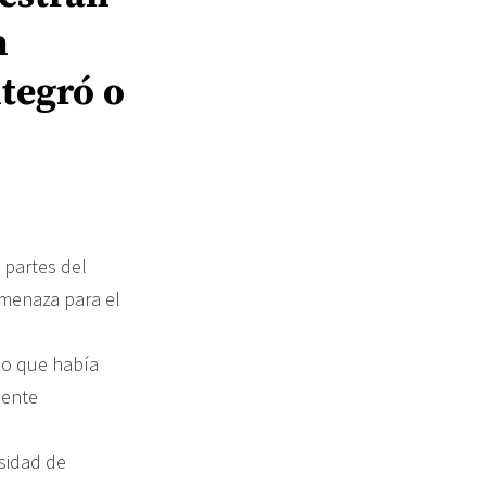
n
ntegró o
o
 partes del
amenaza para el
leo que había
mente
sidad de