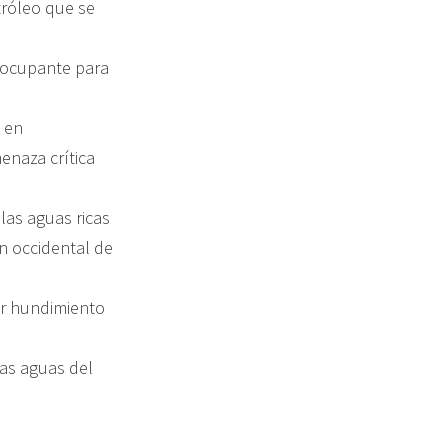
etróleo que se
reocupante para
o en
enaza crítica
las aguas ricas
n occidental de
ior hundimiento
as aguas del