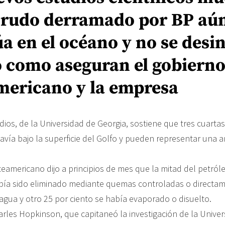
 crudo derramado por BP aú
a en el océano y no se desi
ó como aseguran el gobiern
mericano y la empresa
ios, de la Universidad de Georgia, sostiene que tres cuartas
avía bajo la superficie del Golfo y pueden representar una 
teamericano dijo a principios de mes que la mitad del petró
abía sido eliminado mediante quemas controladas o directa
agua y otro 25 por ciento se había evaporado o disuelto.
rles Hopkinson, que capitaneó la investigación de la Univer