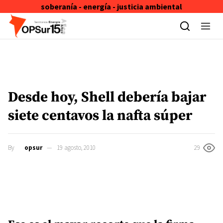
soberanía - energía - justicia ambiental
Skip to content
Desde hoy, Shell debería bajar
siete centavos la nafta súper
By
opsur
19 agosto, 2010
29