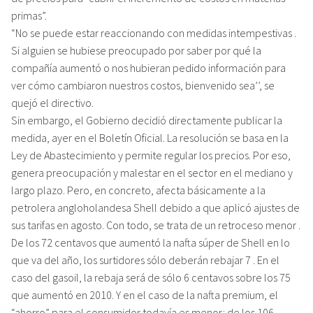
primas”.
“No se puede estar reaccionando con medidas intempestivas .
Si alguien se hubiese preocupado por saber por qué la
compañía aumentó o nos hubieran pedido información para
ver cómo cambiaron nuestros costos, bienvenido sea’’, se
quejó el directivo.
Sin embargo, el Gobierno decidió directamente publicar la
medida, ayer en el Boletín Oficial. La resolución se basa en la
Ley de Abastecimiento y permite regular los precios. Por eso,
genera preocupación y malestar en el sector en el mediano y
largo plazo. Pero, en concreto, afecta básicamente a la
petrolera angloholandesa Shell debido a que aplicó ajustes de
sus tarifas en agosto. Con todo, se trata de un retroceso menor .
De los 72 centavos que aumentó la nafta súper de Shell en lo
que va del año, los surtidores sólo deberán rebajar 7 . En el
caso del gasoil, la rebaja será de sólo 6 centavos sobre los 75
que aumentó en 2010. Y en el caso de la nafta premium, el
“ahorro” para el consumidor todavía es menor: de los 106