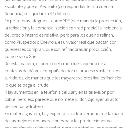
Escalante y que el Medanito (correspondiente a la cuenca
Neuquina) se liquidara a 47 dólares.
En petroleras integradas como YPF (que maneja la producción,
la refinación y la comercialización con red propia) la incidencia
del precio interno es relativa, pero para los que no refinan,
como Pluspetrol o Chevron, es un valor real que pactan con
quienes les compran, que son refinadoras sin producción,
como Esso o Shell.
De esta manera, el precio del crudo fue subiendo de a
centavos de dólar, acompañado por un proceso similar en los
surtidores, de manera que los mayores valores finales financien
lo que se paga el crudo.
“Hay aumentos en la telefonía celular y en la televisión por
cable, pero eso parece que no mete ruido”, dijo ayer un actor
del sector petrolero.
En materia gasífera, hay expectativas de inversiones de la mano
de las mejores remuneraciones para las producciones no
convencionales (tight o shale), pero en petróleo los desarrollos