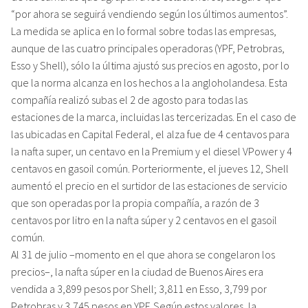
“por ahora se seguirá vendiendo según los últimos aumentos”.
La medida se aplica en lo formal sobre todas las empresas,
aunque de las cuatro principales operadoras (YPF, Petrobras,
Esso y Shell), sólo la última ajustó sus precios en agosto, por lo
que la norma alcanza en los hechos a la angloholandesa. Esta
compañía realizó subas el 2 de agosto para todas las
estaciones de la marca, incluidas las tercerizadas. En el caso de
las ubicadas en Capital Federal, el alza fue de 4 centavos para
la nafta super, un centavo en la Premium y el diesel VPower y 4
centavos en gasoil común. Porteriormente, el jueves 12, Shell
aumentó el precio en el surtidor de las estaciones de servicio
que son operadas por la propia compañía, a razón de 3
centavos por litro en la nafta súper y 2 centavos en el gasoil
común.
Al 31 de julio –momento en el que ahora se congelaron los
precios–, la nafta súper en la ciudad de Buenos Aires era
vendida a 3,899 pesos por Shell; 3,811 en Esso, 3,799 por
Petrobras y 3,745 pesos en YPF. Según estos valores, la