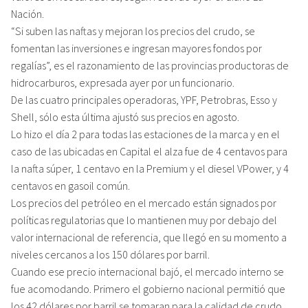
Nación.
“Si suben las naftas y mejoran los precios del crudo, se
fomentan las inversiones e ingresan mayores fondos por
regalías”, es el razonamiento de las provincias productoras de
hidrocarburos, expresada ayer por un funcionario.
De las cuatro principales operadoras, YPF, Petrobras, Esso y
Shell, sólo esta última ajustó sus precios en agosto.
Lo hizo el día 2 para todas las estaciones de la marca y en el
caso de las ubicadas en Capital el alza fue de 4 centavos para
la nafta súper, 1 centavo en la Premium y el diesel VPower, y 4
centavos en gasoil común.
Los precios del petróleo en el mercado están signados por
políticas regulatorias que lo mantienen muy por debajo del
valor internacional de referencia, que llegó en su momento a
niveles cercanos a los 150 dólares por barril.
Cuando ese precio internacional bajó, el mercado interno se
fue acomodando. Primero el gobierno nacional permitió que
los 42 dólares por barril se tomaran para la calidad de crudo