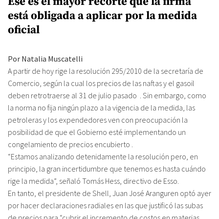
Ese es el mayor recorte que la firma
está obligada a aplicar por la medida
oficial
Por Natalia Muscatelli
A partir de hoy rige la resolución 295/2010 de la secretaría de
Comercio, según la cual los precios de las naftas y el gasoil
deben retrotraerse al 31 de julio pasado . Sin embargo, como
la norma no fija ningún plazo a la vigencia de la medida, las
petroleras y los expendedores ven con preocupación la
posibilidad de que el Gobierno esté implementando un
congelamiento de precios encubierto .
“Estamos analizando detenidamente la resolución pero, en
principio, la gran incertidumbre que tenemos es hasta cuándo
rige la medida”, señaló Tomás Hess, directivo de Esso.
En tanto, el presidente de Shell, Juan José Aranguren optó ayer
por hacer declaraciones radiales en las que justificó las subas
de precios para “cubrir el incremento de costos en materias