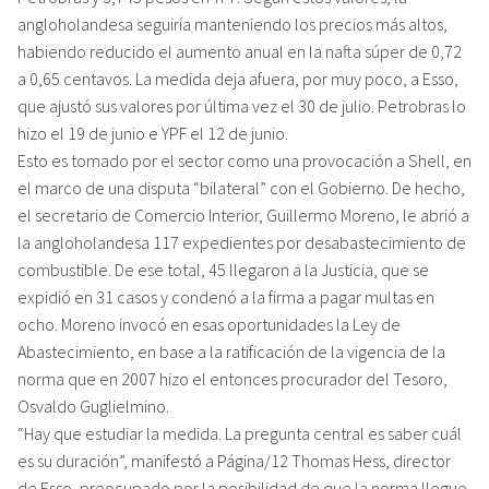
angloholandesa seguiría manteniendo los precios más altos,
habiendo reducido el aumento anual en la nafta súper de 0,72
a 0,65 centavos. La medida deja afuera, por muy poco, a Esso,
que ajustó sus valores por última vez el 30 de julio. Petrobras lo
hizo el 19 de junio e YPF el 12 de junio.
Esto es tomado por el sector como una provocación a Shell, en
el marco de una disputa “bilateral” con el Gobierno. De hecho,
el secretario de Comercio Interior, Guillermo Moreno, le abrió a
la angloholandesa 117 expedientes por desabastecimiento de
combustible. De ese total, 45 llegaron a la Justicia, que se
expidió en 31 casos y condenó a la firma a pagar multas en
ocho. Moreno invocó en esas oportunidades la Ley de
Abastecimiento, en base a la ratificación de la vigencia de la
norma que en 2007 hizo el entonces procurador del Tesoro,
Osvaldo Guglielmino.
“Hay que estudiar la medida. La pregunta central es saber cuál
es su duración”, manifestó a Página/12 Thomas Hess, director
de Esso, preocupado por la posibilidad de que la norma llegue