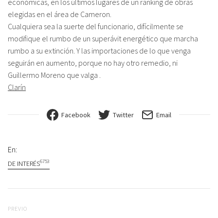
económicas, en los últimos lugares de un ranking de obras
elegidas en el área de Cameron.
Cualquiera sea la suerte del funcionario, difícilmente se
modifique el rumbo de un superávit energético que marcha
rumbo a su extinción. Y las importaciones de lo que venga
seguirán en aumento, porque no hay otro remedio, ni
Guillermo Moreno que valga .
Clarín
Facebook
Twitter
Email
En:
6753
DE INTERÉS
Navegación de entradas
Previo
PREVIO