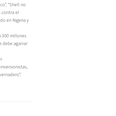
o”. “Shell no
 contra el
do en Nigeria y
a 300 millones
e debe agarrar
r
nversionistas,
vernadero”.