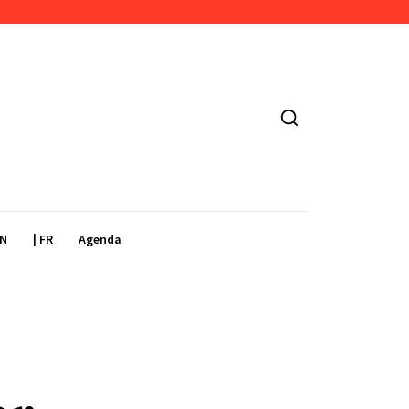
EN
| FR
Agenda