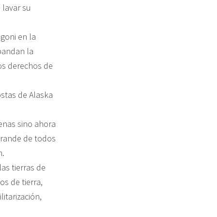
 lavar su
goni en la
pandan la
los derechos de
ostas de Alaska
genas sino ahora
grande de todos
h.
as tierras de
s de tierra,
itarización,