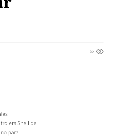
ar
65
ales
trolera Shell de
ono para