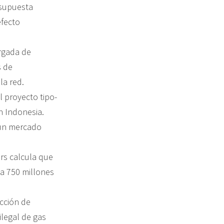
 supuesta
efecto
rgada de
s de
la red.
l proyecto tipo-
n Indonesia.
 un mercado
rs calcula que
ta 750 millones
cción de
legal de gas