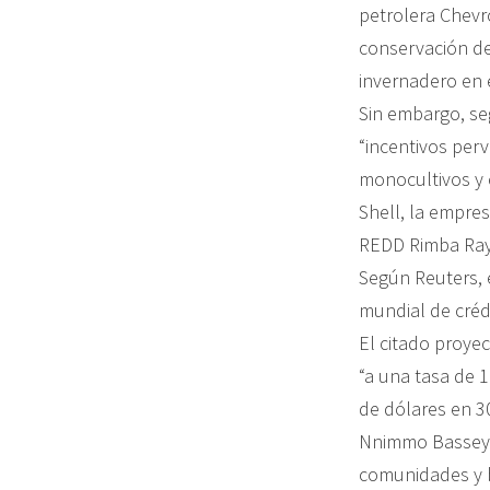
petrolera Chevr
conservación de
invernadero en 
Sin embargo, se
“incentivos per
monocultivos y 
Shell, la empres
REDD Rimba Raya
Según Reuters, 
mundial de créd
El citado proye
“a una tasa de 
de dólares en 3
Nnimmo Bassey, 
comunidades y b