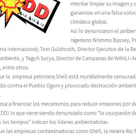
intentar limpiar su imagen y
ganancias en una falsa soluc
climático global.
Así lo denunciaron el ambien
nigeriano Nnimmo Bassey, Pr
rra Internacional; Tom Goldtooth, Director Ejecutivo de la R
Ambiente, y Teguh Surya, Director de Campanas de WAHLI–A
, entre otros.
ue la empresa petrolera Shell está mundialmente censurad
io contra el Pueblo Ogoni y provocado destrucción ambient
.
resa a financiar los mecanismos para reducir emisiones por d
DD) lo que viene siendo denunciado como “la usurpación de
los tiempos” indican los líderes ambientalistas.
e las empresas contaminadoras como Shell, la minera Rio Ti