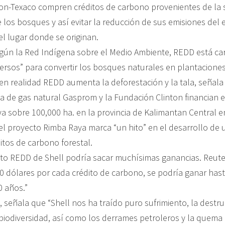
on-Texaco compren créditos de carbono provenientes de la
 los bosques y así evitar la reducción de sus emisiones del 
el lugar donde se originan.
gún la Red Indígena sobre el Medio Ambiente, REDD está ca
versos” para convertir los bosques naturales en plantacione
en realidad REDD aumenta la deforestación y la tala, señala 
a de gas natural Gasprom y la Fundación Clinton financian e
 sobre 100,000 ha. en la provincia de Kalimantan Central e
el proyecto Rimba Raya marca “un hito” en el desarrollo de
itos de carbono forestal.
cto REDD de Shell podría sacar muchísimas ganancias. Reute
10 dólares por cada crédito de carbono, se podría ganar has
0 años.”
señala que “Shell nos ha traído puro sufrimiento, la destru
iodiversidad, así como los derrames petroleros y la quema i