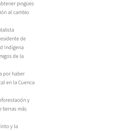
 obtener pingües
ión al cambio
talista
esidente de
ed Indígena
migos de la
a por haber
al en la Cuenca
eforestación y
 tierras más
nto y la