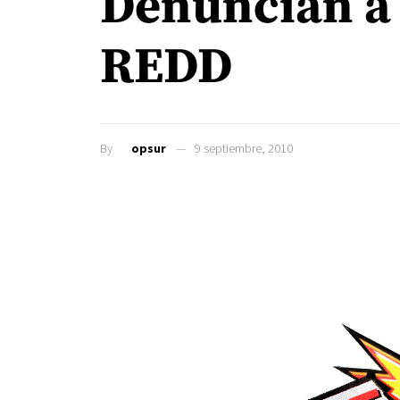
Denuncian a 
REDD
By
opsur
9 septiembre, 2010