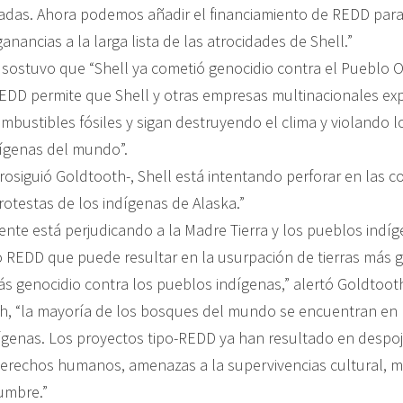
das. Ahora podemos añadir el financiamiento de REDD para
anancias a la larga lista de las atrocidades de Shell.”
sostuvo que “Shell ya cometió genocidio contra el Pueblo O
EDD permite que Shell y otras empresas multinacionales ex
ombustibles fósiles y sigan destruyendo el clima y violando 
ígenas del mundo”.
rosiguió Goldtooth-, Shell está intentando perforar en las c
rotestas de los indígenas de Alaska.”
ente está perjudicando a la Madre Tierra y los pueblos indí
o REDD que puede resultar en la usurpación de tierras más 
ás genocidio contra los pueblos indígenas,” alertó Goldtoot
, “la mayoría de los bosques del mundo se encuentran en l
ígenas. Los proyectos tipo-REDD ya han resultado en despojo
derechos humanos, amenazas a la supervivencias cultural, mil
dumbre.”