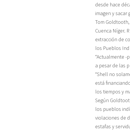
desde hace déca
imagen y sacar g
Tom Goldtooth, 
Cuenca Níger. R
extracción de c
los Pueblos Ind
“Actualmente -p
a pesar de las p
“Shell no solam
está financiand
los tiempos y m
Según Goldtooth
los pueblos ind
violaciones de 
estafas y servi