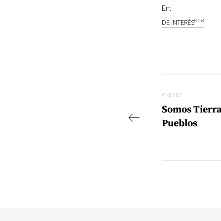
En:
6753
DE INTERÉS
Navegac
Previo
PREVIO
Somos Tierra
Pueblos