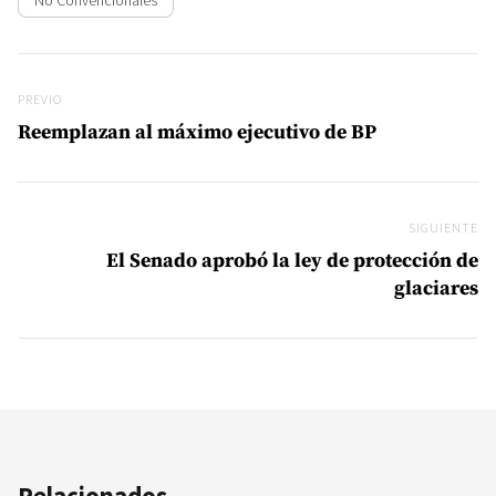
No Convencionales
Navegación de entradas
Previo
PREVIO
Reemplazan al máximo ejecutivo de BP
SIGUIENTE
Si
El Senado aprobó la ley de protección de
glaciares
Relacionados