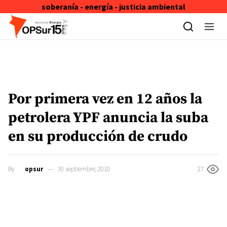
soberanía - energía - justicia ambiental
Skip to content
Por primera vez en 12 años la
petrolera YPF anuncia la suba
en su producción de crudo
By
opsur
30 septiembre, 2010
27