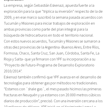
La empresa, según Sebastián Eskenazi, apuesta fuerte a la
exploración para la que “triplica su inversión” respecto de la de
2009, y en ese marco suscribió la semana pasada acuerdos con
Tucumán y Misiones para iniciar trabajos de exploración en
ambas provincias como parte del plan integral para la
búsqueda de hidrocarburos en todo el territorio nacional.
Con estos nuevos acuerdos, Tucumán y Misiones se sumaron a
otras diez provincias de la Argentina -Buenos Aires, Entre Ríos,
Formosa, Chaco, Santa Cruz, San Juan, Córdoba, Santa Fe, La
Rioja y Salta- que ya firmaron con YPF su incorporación a su
“Proyecto de Futuro-Programa de Desarrollo Exploratorio
2010/2014”.
Eskenazi también confirmó que YPF avanza en el desarrollo de
tecnologías para obtener gas por métodos no tradicionales.
“Estamos con ´shale gas´, el mes pasado hicimos las primeras
fracturas en Neuquén y ya estamos con 20.000 metros cúbicos
diarios de producción”, precisó. Con una inversión cercana a los
10 millones de dólares, YPF inició en el Yacimiento Loma La