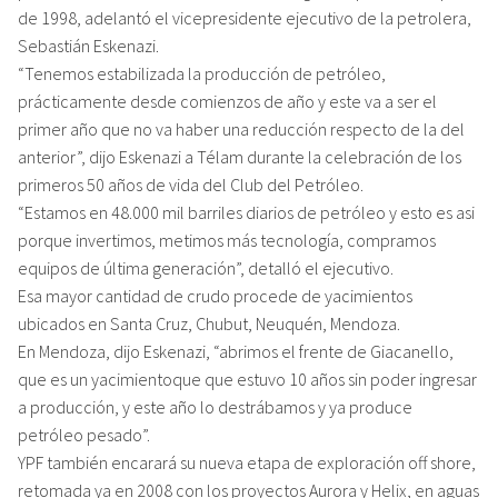
de 1998, adelantó el vicepresidente ejecutivo de la petrolera,
Sebastián Eskenazi.
“Tenemos estabilizada la producción de petróleo,
prácticamente desde comienzos de año y este va a ser el
primer año que no va haber una reducción respecto de la del
anterior”, dijo Eskenazi a Télam durante la celebración de los
primeros 50 años de vida del Club del Petróleo.
“Estamos en 48.000 mil barriles diarios de petróleo y esto es asi
porque invertimos, metimos más tecnología, compramos
equipos de última generación”, detalló el ejecutivo.
Esa mayor cantidad de crudo procede de yacimientos
ubicados en Santa Cruz, Chubut, Neuquén, Mendoza.
En Mendoza, dijo Eskenazi, “abrimos el frente de Giacanello,
que es un yacimientoque que estuvo 10 años sin poder ingresar
a producción, y este año lo destrábamos y ya produce
petróleo pesado”.
YPF también encarará su nueva etapa de exploración off shore,
retomada ya en 2008 con los proyectos Aurora y Helix, en aguas