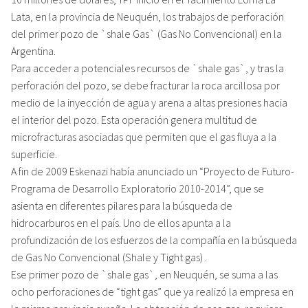
Lata, en la provincia de Neuquén, los trabajos de perforación
del primer pozo de `shale Gas` (Gas No Convencional) en la
Argentina.
Para acceder a potenciales recursos de `shale gas`, y tras la
perforación del pozo, se debe fracturar la roca arcillosa por
medio de la inyección de agua y arena a altas presiones hacia
el interior del pozo. Esta operación genera multitud de
microfracturas asociadas que permiten que el gas fluya a la
superficie.
A fin de 2009 Eskenazi había anunciado un “Proyecto de Futuro-
Programa de Desarrollo Exploratorio 2010-2014”, que se
asienta en diferentes pilares para la búsqueda de
hidrocarburos en el país. Uno de ellos apunta a la
profundización de los esfuerzos de la compañía en la búsqueda
de Gas No Convencional (Shale y Tight gas) .
Ese primer pozo de `shale gas`, en Neuquén, se suma a las
ocho perforaciones de “tight gas” que ya realizó la empresa en