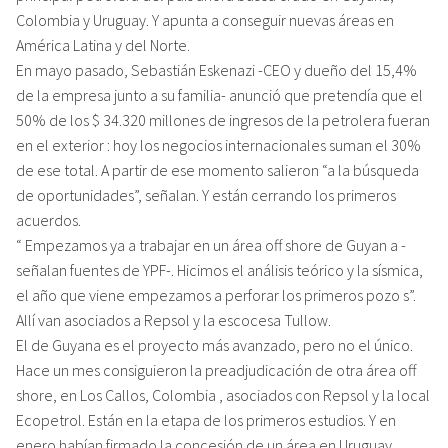
Colombia y Uruguay. Y apunta a conseguir nuevas áreas en
América Latina y del Norte.
En mayo pasado, Sebastián Eskenazi -CEO y dueño del 15,4%
de la empresa junto a su familia- anunció que pretendía que el
50% de los $ 34.320 millones de ingresos de la petrolera fueran
en el exterior : hoy los negocios internacionales suman el 30%
de ese total. A partir de ese momento salieron “a la búsqueda
de oportunidades”, señalan. Y están cerrando los primeros
acuerdos.
“ Empezamos ya a trabajar en un área off shore de Guyan a -
señalan fuentes de YPF-. Hicimos el análisis teórico y la sísmica,
el año que viene empezamos a perforar los primeros pozo s”.
Allí van asociados a Repsol y la escocesa Tullow.
El de Guyana es el proyecto más avanzado, pero no el único.
Hace un mes consiguieron la preadjudicación de otra área off
shore, en Los Callos, Colombia , asociados con Repsol y la local
Ecopetrol. Están en la etapa de los primeros estudios. Y en
enero habían firmado la concesión de un área en Uruguay