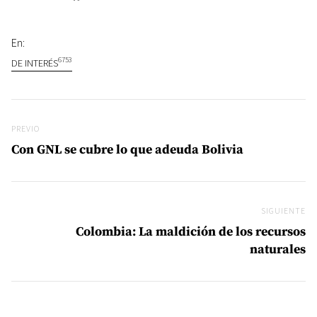
En:
6753
DE INTERÉS
Navegación de entradas
Previo
PREVIO
Con GNL se cubre lo que adeuda Bolivia
SIGUIENTE
Si
Colombia: La maldición de los recursos
naturales