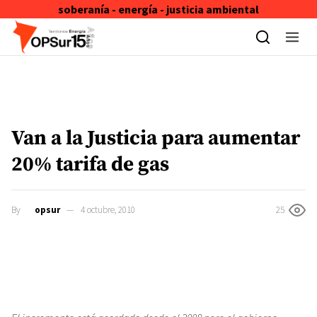
soberanía - energía - justicia ambiental
Skip to content
Van a la Justicia para aumentar
20% tarifa de gas
By
opsur
4 octubre, 2010
25