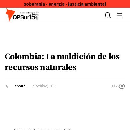
soberanía - energía - justicia ambiental
Skip to content
Colombia: La maldición de los
recursos naturales
By
opsur
5 octubre, 2010
198