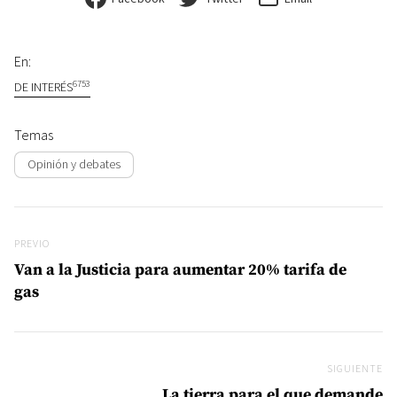
En:
6753
DE INTERÉS
Temas
Opinión y debates
Navegación de entradas
Previo
PREVIO
Van a la Justicia para aumentar 20% tarifa de
gas
SIGUIENTE
Si
La tierra para el que demande