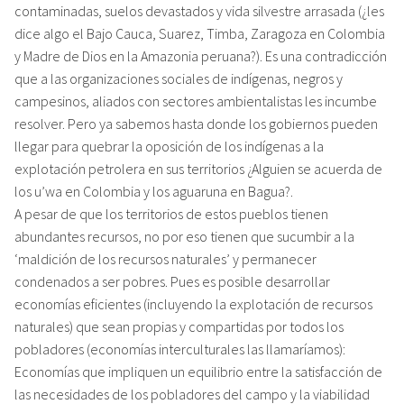
contaminadas, suelos devastados y vida silvestre arrasada (¿les
dice algo el Bajo Cauca, Suarez, Timba, Zaragoza en Colombia
y Madre de Dios en la Amazonia peruana?). Es una contradicción
que a las organizaciones sociales de indígenas, negros y
campesinos, aliados con sectores ambientalistas les incumbe
resolver. Pero ya sabemos hasta donde los gobiernos pueden
llegar para quebrar la oposición de los indígenas a la
explotación petrolera en sus territorios ¿Alguien se acuerda de
los u’wa en Colombia y los aguaruna en Bagua?.
A pesar de que los territorios de estos pueblos tienen
abundantes recursos, no por eso tienen que sucumbir a la
‘maldición de los recursos naturales’ y permanecer
condenados a ser pobres. Pues es posible desarrollar
economías eficientes (incluyendo la explotación de recursos
naturales) que sean propias y compartidas por todos los
pobladores (economías interculturales las llamaríamos):
Economías que impliquen un equilibrio entre la satisfacción de
las necesidades de los pobladores del campo y la viabilidad