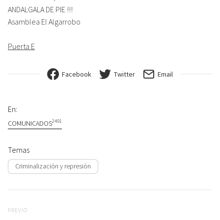
ANDALGALA DE PIE !!!
Asamblea El Algarrobo
Puerta E
Facebook
Twitter
Email
En:
2491
COMUNICADOS
Temas
Criminalización y represión
Navegación de entradas
Previo
PREVIO