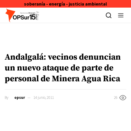
soberanía - energía - justicia ambiental
Skip to content
Andalgalá: vecinos denuncian
un nuevo ataque de parte de
personal de Minera Agua Rica
By
opsur
14 junio, 2011
26