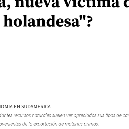
a, nueva víctima d
 holandesa"?
OMIA EN SUDAMERICA
antes recursos naturales suelen ver apreciados sus tipos de c
rovenientes de la exportación de materias primas.