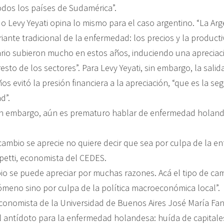
dos los países de Sudamérica”.
 Levy Yeyati opina lo mismo para el caso argentino. “La Arge
riante tradicional de la enfermedad: los precios y la producti
ario subieron mucho en estos años, induciendo una apreciac
esto de los sectores”. Para Levy Yeyati, sin embargo, la salid
os evitó la presión financiera a la apreciación, “que es la s
d”.
in embargo, aún es prematuro hablar de enfermedad holand
 cambio se aprecie no quiere decir que sea por culpa de la e
petti, economista del CEDES.
bio se puede apreciar por muchas razones. Acá el tipo de ca
ómeno sino por culpa de la política macroeconómica local”.
economista de la Universidad de Buenos Aires José María Fane
l antídoto para la enfermedad holandesa: huída de capitales