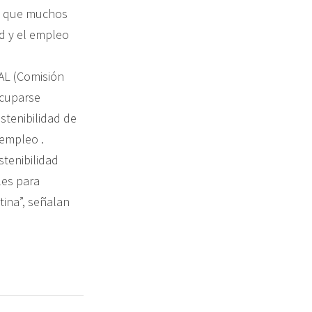
ce que muchos
d y el empleo
AL (Comisión
ocuparse
stenibilidad de
 empleo .
stenibilidad
les para
tina”, señalan