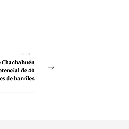
SIGUIENTE
Siguiente
e Chachahuén
otencial de 40
es de barriles