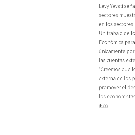
Levy Yeyati señ
sectores muestr
en los sectores
Un trabajo de l
Económica para 
únicamente por e
las cuentas exte
“Creemos que lo
externa de los 
promover el desa
los economistas
iEco