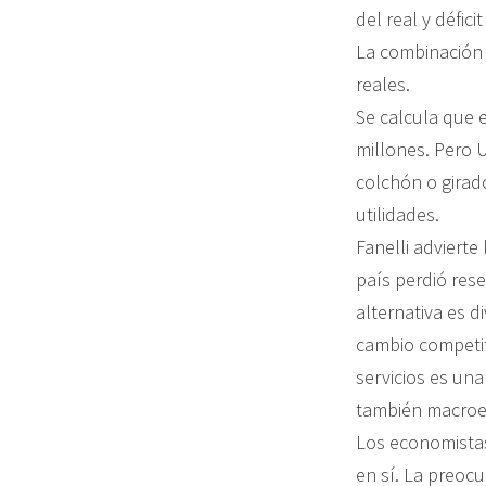
del real y défici
La combinación 
reales.
Se calcula que 
millones. Pero 
colchón o girado
utilidades.
Fanelli advierte
país perdió rese
alternativa es d
cambio competit
servicios es una
también macroec
Los economistas
en sí. La preocu