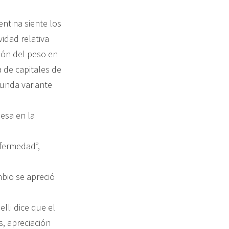
ntina siente los
vidad relativa
ión del peso en
a de capitales de
egunda variante
esa en la
nfermedad”,
mbio se apreció
lli dice que el
, apreciación