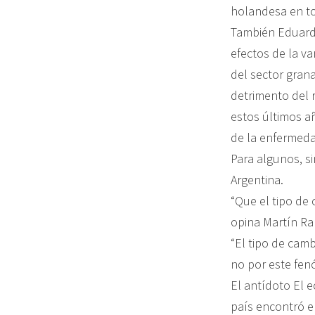
holandesa en to
También Eduardo
efectos de la va
del sector gran
detrimento del r
estos últimos añ
de la enfermeda
Para algunos, s
Argentina.
“Que el tipo de
opina Martín Ra
“El tipo de cam
no por este fen
El antídoto El 
país encontró e