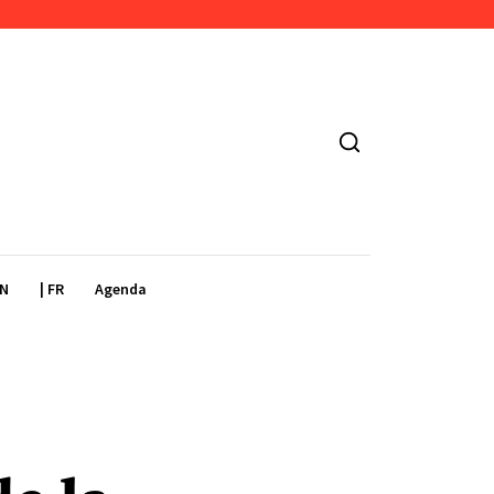
EN
| FR
Agenda