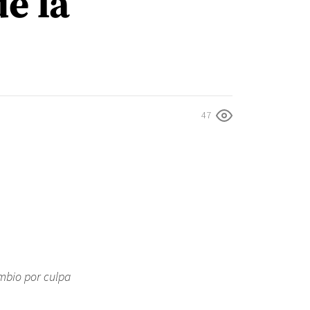
e la
47
ambio por culpa