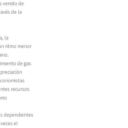
us venido de
avés de la
, la
a un ritmo menor
ino.
rimiento de gas
apreciación
 economistas
antes recursos
ares
vas dependientes
 veces el