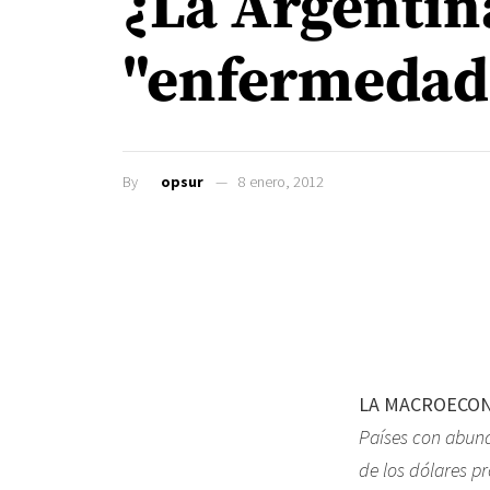
¿La Argentin
"enfermedad
By
opsur
8 enero, 2012
LA MACROECON
Países con abund
de los dólares p