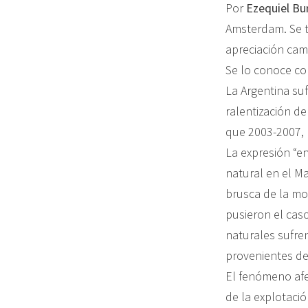
Por
Ezequiel Bu
Amsterdam. Se t
apreciación camb
Se lo conoce c
La Argentina suf
ralentización de
que 2003-2007, 
La expresión “e
natural en el Ma
brusca de la mo
pusieron el cas
naturales sufre
provenientes de
El fenómeno afe
de la explotaci