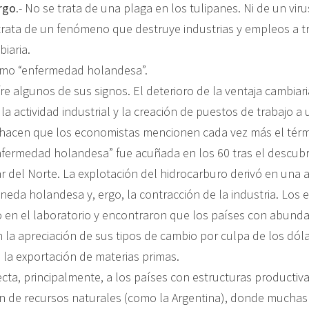
rgo
.- No se trata de una plaga en los tulipanes. Ni de un vir
rata de un fenómeno que destruye industrias y empleos a tr
iaria.
omo “enfermedad holandesa”.
re algunos de sus signos. El deterioro de la ventaja cambiaria
 la actividad industrial y la creación de puestos de trabajo 
hacen que los economistas mencionen cada vez más el térm
nfermedad holandesa” fue acuñada en los 60 tras el descub
r del Norte. La explotación del hidrocarburo derivó en una 
neda holandesa y, ergo, la contracción de la industria. Los
o en el laboratorio y encontraron que los países con abund
n la apreciación de sus tipos de cambio por culpa de los dól
 la exportación de materias primas.
cta, principalmente, a los países con estructuras producti
ón de recursos naturales (como la Argentina), donde muchas