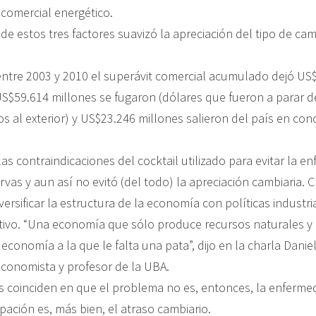
t comercial energético.
de estos tres factores suavizó la apreciación del tipo de ca
entre 2003 y 2010 el superávit comercial acumulado dejó US
US$59.614 millones se fugaron (dólares que fueron a parar d
s al exterior) y US$23.246 millones salieron del país en co
 las contraindicaciones del cocktail utilizado para evitar la e
rvas y aun así no evitó (del todo) la apreciación cambiaria. 
iversificar la estructura de la economía con políticas industri
ivo. “Una economía que sólo produce recursos naturales y
 economía a la que le falta una pata”, dijo en la charla Dani
onomista y profesor de la UBA.
 coinciden en que el problema no es, entonces, la enferm
pación es, más bien, el atraso cambiario.