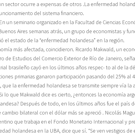
un sector ocurre a expensas de otros .La enfermedad holande
funcionamiento del sistema financiero.
 En un seminario organizado en la Facultad de Ciencias Econ
Buenos Aires semanas atrás, un grupo de economistas y func
ió el estado de la “enfermedad holandesa” en la región.
onomía más afectada, coincidieron. Ricardo Makwald, un econ
o de Estudios del Comercio Exterior de Río de Janeiro, seña
ial brasileño cayó en los últimos años respec- to al de la d
ciones primarias ganaron participación pasando del 25% al 4
, que la enfermedad holandesa se transmite siempre vía la a
.Si lo que Makwald dice es cierto, ¿entonces la economía arg
ndesa? Después de todo, en los últimos años fue el país de
 cambio bilateral con el dólar más se apreció . Nicolás Mag
ntino que trabaja en el Fondo Monetario Internacional y p
edad holandesa en la UBA, dice que sí. “Se ven vestigios d