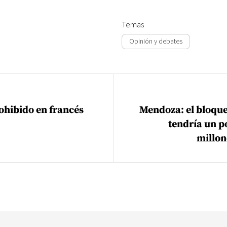
Temas
Opinión y debates
ión de entradas
rohibido en francés
Mendoza: el bloqu
tendría un p
millon