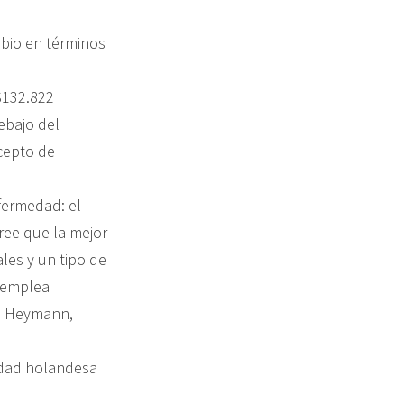
mbio en términos
$132.822
ebajo del
ncepto de
nfermedad: el
Cree que la mejor
ales y un tipo de
 emplea
el Heymann,
edad holandesa