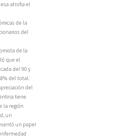
sa atrofia el
ómicas de la
ionarios del
omista de la
ló que el
écada del 90 y
8% del total.
preciación del
entina tiene
 la región
ud, un
resentó un paper
e enfermedad