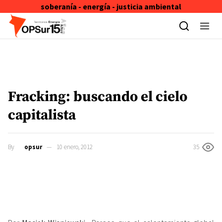
soberanía - energía - justicia ambiental
Skip to content
Fracking: buscando el cielo
capitalista
By
opsur
10 enero, 2012
35