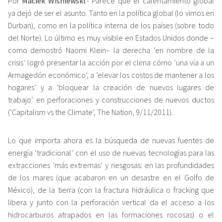
Por
Maciek Wisniewski
.- Parece que el calentamiento global
ya dejó de ser el asunto. Tanto en la política global (lo vimos en
Durban), como en la política interna de los países (sobre todo
del Norte). Lo último es muy visible en Estados Unidos donde –
como demostró Naomi Klein– la derecha ‘en nombre de la
crisis’ logró presentar la acción por el clima cómo ‘una vía a un
Armagedón económico’, a ‘elevar los costos de mantener a los
hogares’ y a ‘bloquear la creación de nuevos lugares de
trabajo’ en perforaciones y construcciones de nuevos ductos
(‘Capitalism vs the Climate’, The Nation, 9/11/2011).
Lo que importa ahora es la búsqueda de nuevas fuentes de
energía ‘tradicional’ con el uso de nuevas tecnologías para las
extracciones ‘más extremas’ y riesgosas: en las profundidades
de los mares (que acabaron en un desastre en el Golfo de
México), de la tierra (con la fractura hidráulica o fracking que
libera y junto con la perforación vertical da el acceso a los
hidrocarburos atrapados en las formaciones rocosas) o el