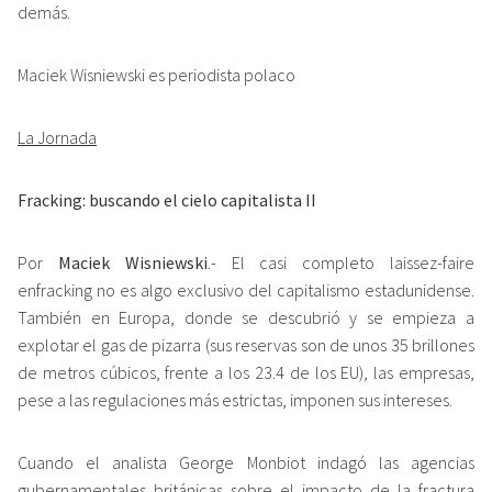
demás.
Maciek Wisniewski es periodista polaco
La Jornada
Fracking: buscando el cielo capitalista II
Por
Maciek Wisniewski
.- El casi completo laissez-faire
enfracking no es algo exclusivo del capitalismo estadunidense.
También en Europa, donde se descubrió y se empieza a
explotar el gas de pizarra (sus reservas son de unos 35 brillones
de metros cúbicos, frente a los 23.4 de los EU), las empresas,
pese a las regulaciones más estrictas, imponen sus intereses.
Cuando el analista George Monbiot indagó las agencias
gubernamentales británicas sobre el impacto de la fractura