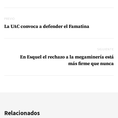
Navegación de entradas
Previo
PREVIO
La UAC convoca a defender el Famatina
SIGUIENTE
Si
En Esquel el rechazo a la megaminería está
más firme que nunca
Relacionados