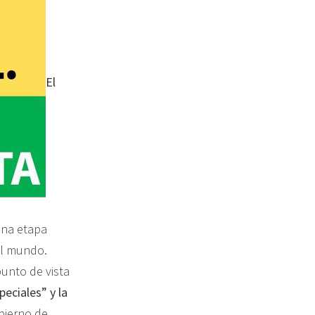
El
una etapa
el mundo.
punto de vista
eciales” y la
bierno de