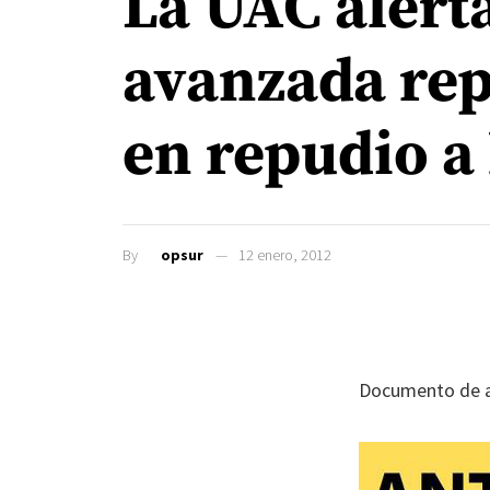
La UAC alerta
avanzada repr
en repudio a 
By
opsur
12 enero, 2012
Documento de an