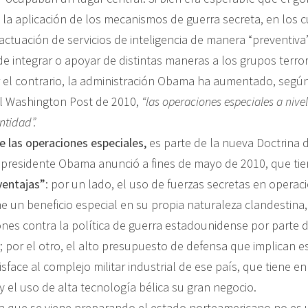
la aplicación de los mecanismos de guerra secreta, en los c
 actuación de servicios de inteligencia de manera “preventiva
 integrar o apoyar de distintas maneras a los grupos terrori
r el contrario, la administración Obama ha aumentado, segú
el Washington Post de 2010,
“las operaciones especiales a nive
ntidad”.
 las operaciones especiales,
es parte de la nueva Doctrina 
 presidente Obama anunció a fines de mayo de 2010, que ti
ventajas”
: por un lado, el uso de fuerzas secretas en operac
ne un beneficio especial en su propia naturaleza clandestina,
iones contra la política de guerra estadounidense por parte d
; por el otro, el alto presupuesto de defensa que implican e
sface al complejo militar industrial de ese país, que tiene en 
 el uso de alta tecnología bélica su gran negocio.
la que se viene preparando el estado norteamericano no es 