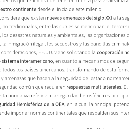
aspectos que tenemos que tener en cuenta para analizar la
a
nuestro continente
desde el inicio de este milenio:
 considera que existen
nuevas amenazas del siglo XXI
a la se
 no tradicionales, entre las cuales se mencionan: el terrorism
 los desastres naturales y ambientales, las organizaciones c
 la inmigración ilegal, los secuestros y las pandillas criminal
s consideraciones, EE.UU. viene solicitando la
cooperación he
de sistema interamericano
, en cuanto a mecanismos de seguri
a todos los países americanos, transformando de esta forma
 y amenazas que hacen a la seguridad del estado norteame
eguridad común que requieren
respuestas multilaterales
. E
sta normativa referida a la seguridad hemisférica es princip
uridad Hemisférica de la OEA
, en la cual la principal potenc
ende imponer normas continentales que respalden sus inte