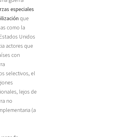
rzas especiales
bilización
que
ias como la
 Estados Unidos
cia actores que
aíses con
rra
s selectivos, el
giones
ionales, lejos de
rra no
omplementaria (a