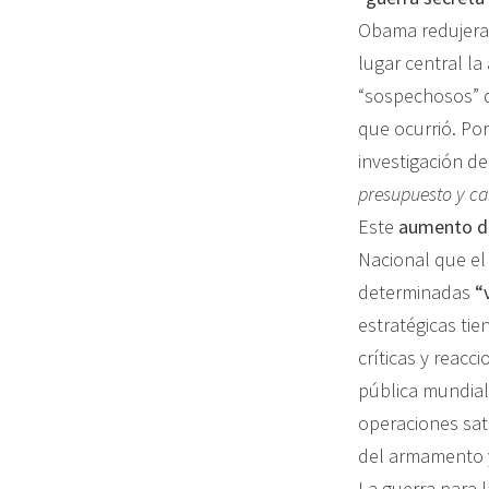
Obama redujera 
lugar central la
“sospechosos” de
que ocurrió. Po
investigación d
presupuesto y ca
Este
aumento de
Nacional que el
determinadas
“
estratégicas tie
críticas y reacc
pública mundial
operaciones sati
del armamento y
La guerra para 