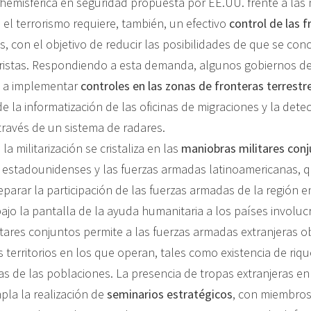
hemisférica en seguridad propuesta por EE.UU. frente a las
l terrorismo requiere, también, un efectivo
control de las f
, con el objetivo de reducir las posibilidades de que se con
ristas. Respondiendo a esta demanda, algunos gobiernos de
 a implementar
controles en las zonas de fronteras terrestr
de la informatización de las oficinas de migraciones y la dete
ravés de un sistema de radares.
a militarización se cristaliza en las
maniobras militares con
s estadounidenses y las fuerzas armadas latinoamericanas, q
parar la participación de las fuerzas armadas de la región e
bajo la pantalla de la ayuda humanitaria a los países involuc
litares conjuntos permite a las fuerzas armadas extranjeras 
 territorios en los que operan, tales como existencia de riq
cas de las poblaciones. La presencia de tropas extranjeras en
la la realización de
seminarios estratégicos
, con miembro