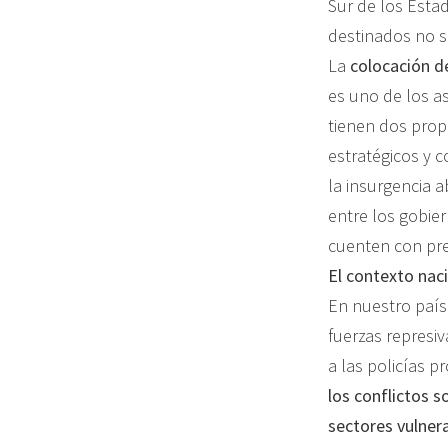
Sur de los Esta
destinados no só
La
colocación d
es uno de los a
tienen dos propó
estratégicos y c
la insurgencia 
entre los gobie
cuenten con pre
El contexto nac
En nuestro paí
fuerzas represi
a las policías p
los conflictos s
sectores vulner