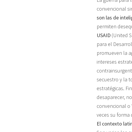
convencional s
son las de intel
permiten desequi
USAID
(United S
para el Desarro
promueven la ag
intereses estra
contrainsurgent
secuestro y la 
estratégicas. Fi
desaparecer, no
convencional o “
veces su forma d
El contexto lat