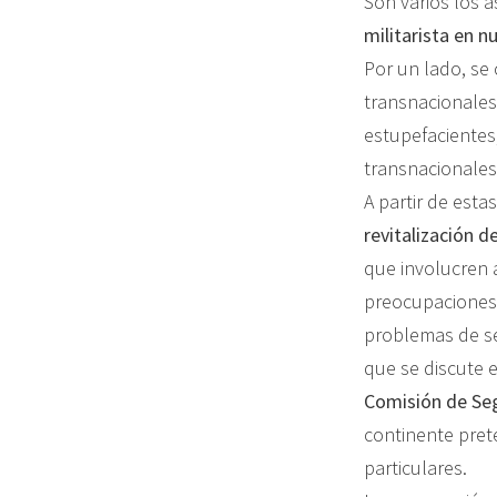
Son varios los 
militarista en 
Por un lado, se
transnacionales,
estupefacientes,
transnacionales,
A partir de esta
revitalización 
que involucren 
preocupaciones
problemas de s
que se discute e
Comisión
de Seg
continente pret
particulares.