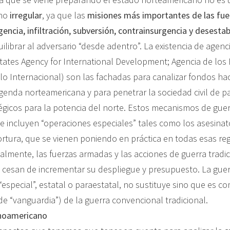
ino
irregular
, ya que las
misiones más importantes de las fue
igencia, infiltración, subversión, contrainsurgencia y desesta
librar al adversario “desde adentro”. La existencia de agenc
tates Agency for International Development; Agencia de los
llo Internacional) son las fachadas para canalizar fondos ha
enda norteamericana y para penetrar la sociedad civil de p
tégicos para la potencia del norte. Estos mecanismos de gue
e incluyen “operaciones especiales” tales como los asesinato
tortura, que se vienen poniendo en práctica en todas esas re
nalmente, las fuerzas armadas y las acciones de guerra tradic
 cesan de incrementar su despliegue y presupuesto. La gue
especial”, estatal o paraestatal, no sustituye sino que es c
e “vanguardia”) de la guerra convencional tradicional.
inoamericano