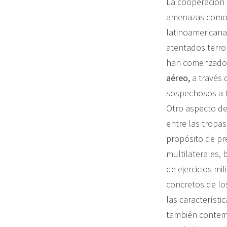
La cooperación 
amenazas como e
latinoamericanas
atentados terro
han comenzado
aéreo,
a través 
sospechosos a t
Otro aspecto de l
entre las tropa
propósito de pre
multilaterales, 
de ejercicios mi
concretos de los
las característi
también contemp