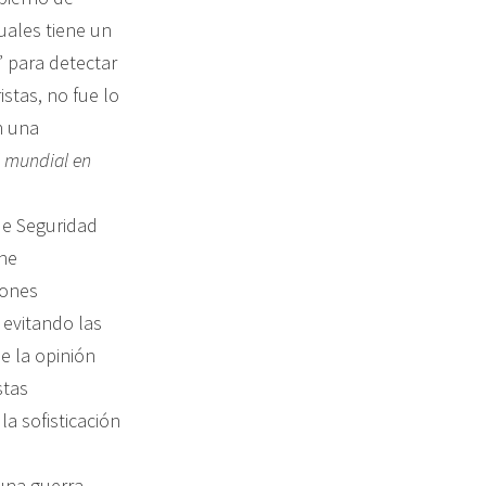
uales tiene un
” para detectar
stas, no fue lo
n una
l mundial en
de Seguridad
ene
iones
 evitando las
e la opinión
stas
la sofisticación
una guerra