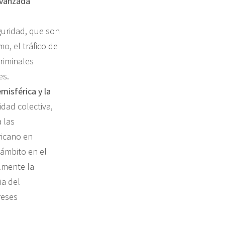
vanzada
guridad, que son
o, el tráfico de
riminales
es.
misférica y la
dad colectiva,
 las
ricano en
l ámbito en el
almente la
ia del
reses