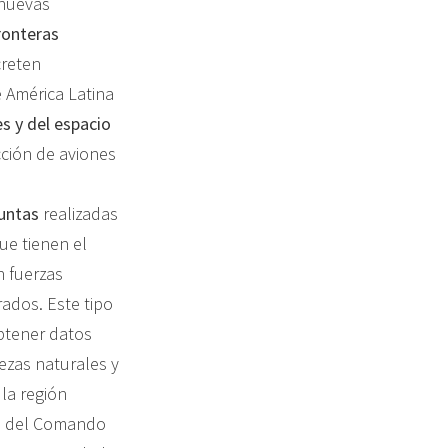
 nuevas
ronteras
creten
 América Latina
es y del espacio
cción de aviones
juntas
realizadas
ue tienen el
n fuerzas
rados. Este tipo
obtener datos
uezas naturales y
 la región
s del Comando