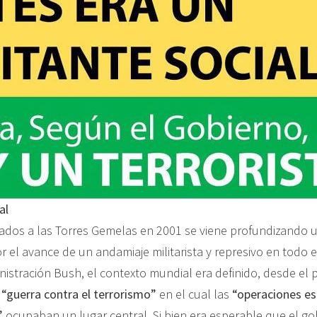
al
ados a las Torres Gemelas en 2001 se viene profundizando 
r el avance de un andamiaje militarista y represivo en todo 
istración Bush, el contexto mundial era definido, desde el 
e
“guerra contra el terrorismo”
en el cual las
“operaciones esp
”
ocupaban un lugar central. Si bien era esperable que el go