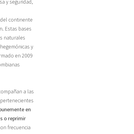
sa y seguridad,
del continente
n. Estas bases
es naturales
as hegemónicas y
firmado en 2009
lombianas
acompañan a las
 pertenecientes
punemente en
es o reprimir
con frecuencia