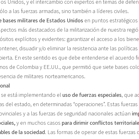
dos Unidos, y el intercambio con expertos en temas de defen
lo a las fuerzas armadas, sino también a líderes civiles.
e bases militares de Estados Unidos
en puntos estratégicos 
spectos más destacados de la militarización de nuestra regió
sitos explícitos y evidentes: garantizar el acceso a los bien
ontener, disuadir y/o eliminar la resistencia ante las polític
abierta. En este sentido es que debe entenderse el acuerdo 
rnos de Colombia y EE.UU., que permitió que siete bases co
sencia de militares norteamericanos.
ional
s se está implementando el
uso de fuerzas especiales
, que 
vas del estado, en determinadas “operaciones”. Estas fuerzas
rovinciales y a las fuerzas de seguridad nacionales actúan
im
ociales,
y en muchos casos
para dirimir conflictos territorial
ables de la sociedad.
Las formas de operar de estas fuerzas 