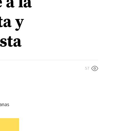
 a la
ta y
sta
57
anas