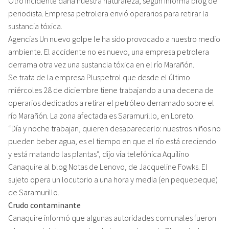
Otro incidente daña nuestra naturaleza, según informa blog de
periodista. Empresa petrolera envió operarios para retirar la
sustancia tóxica.
Agencias Un nuevo golpe le ha sido provocado a nuestro medio
ambiente. El accidente no es nuevo, una empresa petrolera
derrama otra vez una sustancia tóxica en el río Marañón.
Se trata de la empresa Pluspetrol que desde el último
miércoles 28 de diciembre tiene trabajando a una decena de
operarios dedicados a retirar el petróleo derramado sobre el
río Marañón. La zona afectada es Saramurillo, en Loreto.
“Día y noche trabajan, quieren desaparecerlo: nuestros niños no
pueden beber agua, es el tiempo en que el río está creciendo
y está matando las plantas”, dijo vía telefónica Aquilino
Canaquire al blog Notas de Lenovo, de Jacqueline Fowks. El
sujeto opera un locutorio a una hora y media (en pequepeque)
de Saramurillo.
Crudo contaminante
Canaquire informó que algunas autoridades comunales fueron