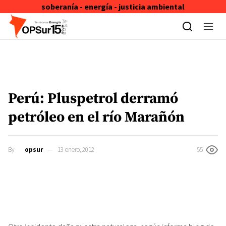
soberanía - energía - justicia ambiental
Skip to content
Perú: Pluspetrol derramó
petróleo en el río Marañón
By
opsur
13 enero, 2012
55