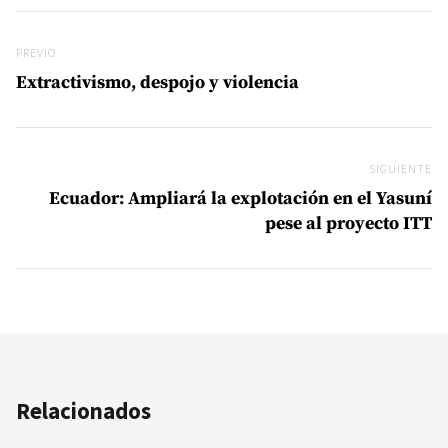
Navegación de entradas
Previo
PREVIO
Extractivismo, despojo y violencia
SIGUIENTE
Si
Ecuador: Ampliará la explotación en el Yasuní
pese al proyecto ITT
Relacionados