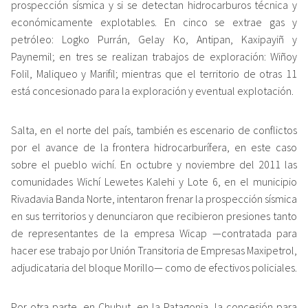
prospección sísmica y si se detectan hidrocarburos técnica y
económicamente explotables. En cinco se extrae gas y
petróleo: Logko Purrán, Gelay Ko, Antipan, Kaxipayiñ y
Paynemil; en tres se realizan trabajos de exploración: Wiñoy
Folil, Maliqueo y Marifil; mientras que el territorio de otras 11
está concesionado para la exploración y eventual explotación.
Salta, en el norte del país, también es escenario de conflictos
por el avance de la frontera hidrocarburífera, en este caso
sobre el pueblo wichí. En octubre y noviembre del 2011 las
comunidades Wichí Lewetes Kalehi y Lote 6, en el municipio
Rivadavia Banda Norte, intentaron frenar la prospección sísmica
en sus territorios y denunciaron que recibieron presiones tanto
de representantes de la empresa Wicap —contratada para
hacer ese trabajo por Unión Transitoria de Empresas Maxipetrol,
adjudicataria del bloque Morillo— como de efectivos policiales.
Por otra parte, en Chubut, en la Patagonia, la concesión para