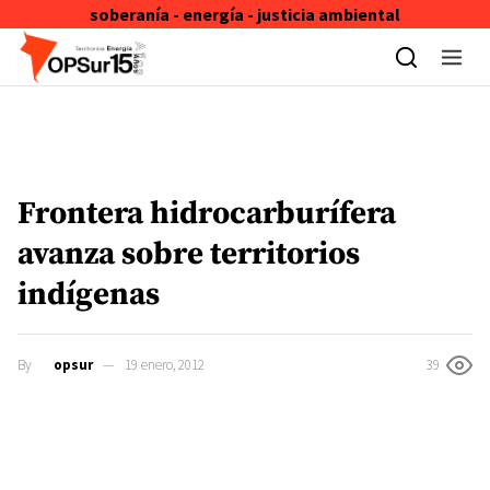
soberanía - energía - justicia ambiental
Skip to content
Frontera hidrocarburífera
avanza sobre territorios
indígenas
By
opsur
19 enero, 2012
39