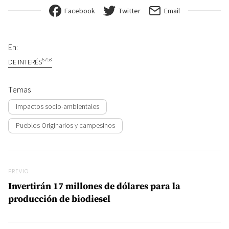
Facebook
Twitter
Email
En:
6753
DE INTERÉS
Temas
Impactos socio-ambientales
Pueblos Originarios y campesinos
Navegación de entradas
Previo
PREVIO
Invertirán 17 millones de dólares para la
producción de biodiesel