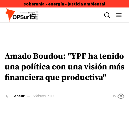
soberanía - energía - justicia ambiental
Skip to content
Amado Boudou: "YPF ha tenido
una política con una visión más
financiera que productiva"
By
opsur
5 febrero, 2012
35