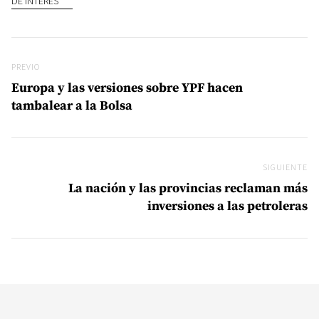
DE INTERÉS
Navegación de entradas
Previo
PREVIO
Europa y las versiones sobre YPF hacen
tambalear a la Bolsa
SIGUIENTE
Si
La nación y las provincias reclaman más
inversiones a las petroleras