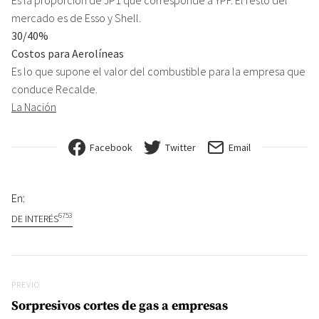
mercado es de Esso y Shell.
30/40%
Costos para Aerolíneas
Es lo que supone el valor del combustible para la empresa que
conduce Recalde.
La Nación
Facebook
Twitter
Email
En:
6753
DE INTERÉS
Navegación de entradas
Previo
PREVIO
Sorpresivos cortes de gas a empresas