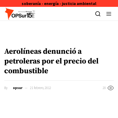
soberanía - energía - justicia ambiental
Skip to content
Aerolíneas denunció a
petroleras por el precio del
combustible
By
opsur
21 febrero, 2012
20