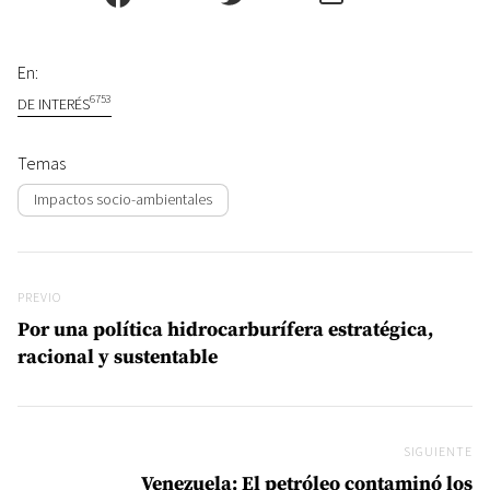
En:
6753
DE INTERÉS
Temas
Impactos socio-ambientales
Navegación de entradas
Previo
PREVIO
Por una política hidrocarburífera estratégica,
racional y sustentable
SIGUIENTE
Si
Venezuela: El petróleo contaminó los