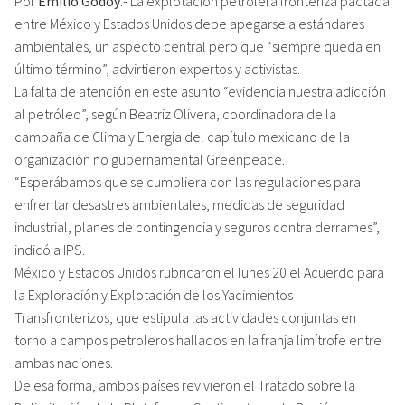
Por
Emilio Godoy
.- La explotación petrolera fronteriza pactada
entre México y Estados Unidos debe apegarse a estándares
ambientales, un aspecto central pero que “siempre queda en
último término”, advirtieron expertos y activistas.
La falta de atención en este asunto “evidencia nuestra adicción
al petróleo”, según Beatriz Olivera, coordinadora de la
campaña de Clima y Energía del capítulo mexicano de la
organización no gubernamental Greenpeace.
“Esperábamos que se cumpliera con las regulaciones para
enfrentar desastres ambientales, medidas de seguridad
industrial, planes de contingencia y seguros contra derrames”,
indicó a IPS.
México y Estados Unidos rubricaron el lunes 20 el Acuerdo para
la Exploración y Explotación de los Yacimientos
Transfronterizos, que estipula las actividades conjuntas en
torno a campos petroleros hallados en la franja limítrofe entre
ambas naciones.
De esa forma, ambos países revivieron el Tratado sobre la