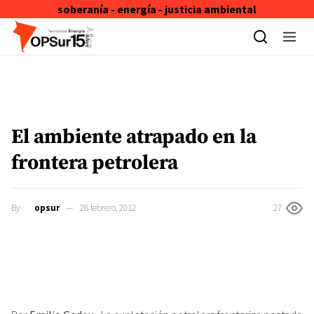
soberanía - energía - justicia ambiental
Skip to content
El ambiente atrapado en la
frontera petrolera
By
opsur
28 febrero, 2012
27