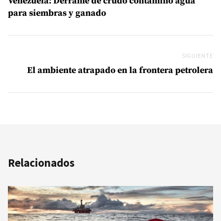
Venezuela: Derrame de crudo contaminó agua
para siembras y ganado
SIGUIENTE
Si
El ambiente atrapado en la frontera petrolera
Relacionados