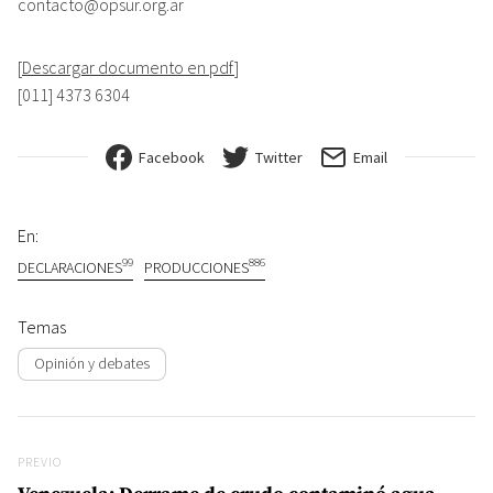
contacto@opsur.org.ar
[
Descargar documento en pdf
]
[011] 4373 6304
Facebook
Twitter
Email
En:
99
886
DECLARACIONES
PRODUCCIONES
Temas
Opinión y debates
Navegación de entradas
Previo
PREVIO