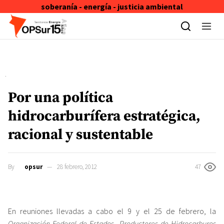
soberanía - energía - justicia ambiental
Skip to content
Por una política
hidrocarburífera estratégica,
racional y sustentable
By
opsur
28 febrero, 2012
47
En reuniones llevadas a cabo el 9 y el 25 de febrero, la
Organización Federal de Estados Productores de Hidrocarburos