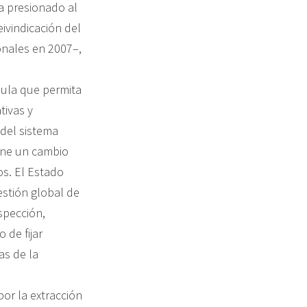
a presionado al
ivindicación del
onales en 2007–,
mula que permita
tivas y
 del sistema
one un cambio
os. El Estado
estión global de
spección,
 de fijar
as de la
or la extracción