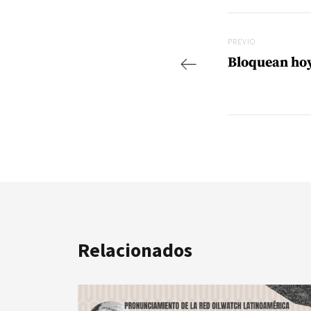
Navegac
Previo
PREVIO
Bloquean hoy
Relacionados