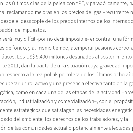
 los últimos días de la pelea con YPF, y paradójicamente, h
al reclamando mejoras en los precios del gas –recurrente re
 desde el desacople de los precios internos de los internaci
ipación de impuestos.
 será muy difícil -por no decir imposible- encontrar una fór
nes de fondo, y al mismo tiempo, atemperar pasiones corpora
áticos. Los US$ 9.400 millones destinados al sostenimiento
nte 2011, dan la pauta de una situación cuya gravedad imp
n respecto a la realpolitik petrolera de los últimos ocho añ
cuperar un rol activo y una presencia efectiva tanto en la g
rgética, como en cada una de las etapas de la actividad –pro
racción, industrialización y comercialización–, con el propósito
lmente estratégicos que satisfagan las necesidades energétic
idado del ambiente, los derechos de los trabajadores, y la
ón de las comunidades actual o potencialmente afectadas p