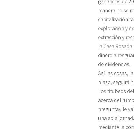
ganancias de 201
manera no se rep
capitalización 
exploración y e
extracción y re
la Casa Rosada 
dinero a resguar
de dividendos.
Así las cosas, l
plazo, seguirá 
Los titubeos de
acerca del rumb
pregunta-, le v
una sola jornada
mediante la com