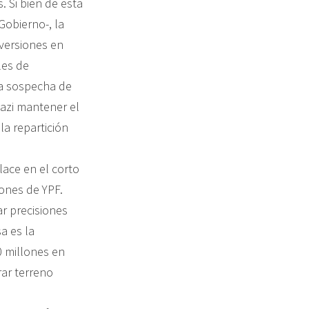
. Si bien de esta
Gobierno-, la
versiones en
les de
la sospecha de
nazi mantener el
la repartición
lace en el corto
iones de YPF.
r precisiones
a es la
0 millones en
rar terreno