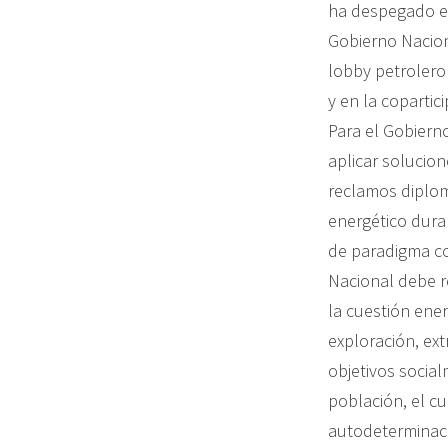
ha despegado en
Gobierno Nacion
lobby petrolero
y en la copartic
Para el Gobierno
aplicar solucio
reclamos diplom
energético dura
de paradigma co
Nacional debe re
la cuestión ene
exploración, ext
objetivos socia
población, el cu
autodeterminaci