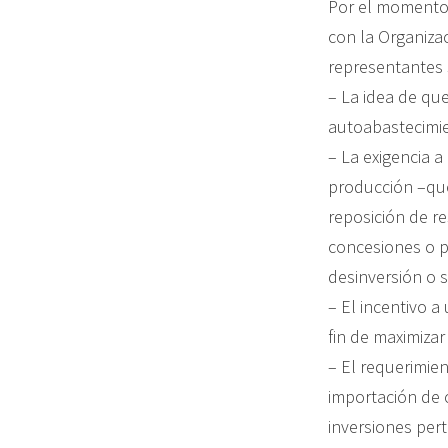
Por el momento,
con la Organiza
representantes 
– La idea de qu
autoabastecimien
– La exigencia a
producción –que
reposición de re
concesiones o p
desinversión o 
– El incentivo a
fin de maximizar
– El requerimie
importación de 
inversiones pert