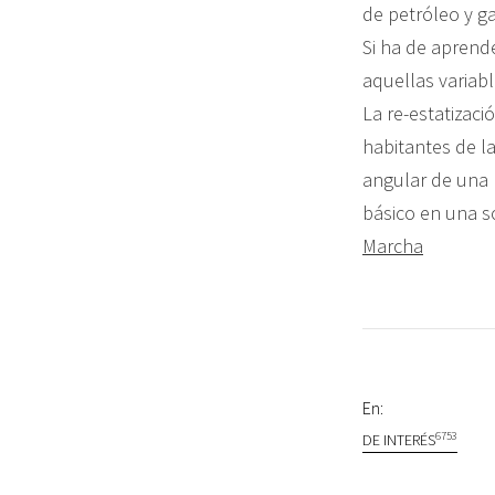
de petróleo y ga
Si ha de aprend
aquellas variabl
La re-estatizaci
habitantes de l
angular de una 
básico en una s
Marcha
En:
6753
DE INTERÉS