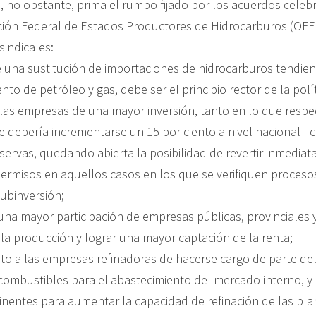
 no obstante, prima el rumbo fijado por los acuerdos celeb
ción Federal de Estados Productores de Hidrocarburos (OFE
sindicales:
e una sustitución de importaciones de hidrocarburos tendien
to de petróleo y gas, debe ser el principio rector de la polí
 las empresas de una mayor inversión, tanto en lo que respec
 debería incrementarse un 15 por ciento a nivel nacional– 
servas, quedando abierta la posibilidad de revertir inmedia
ermisos en aquellos casos en los que se verifiquen proceso
subinversión;
 una mayor participación de empresas públicas, provinciales 
 la producción y lograr una mayor captación de la renta;
nto a las empresas refinadoras de hacerse cargo de parte del
combustibles para el abastecimiento del mercado interno, y d
inentes para aumentar la capacidad de refinación de las plan