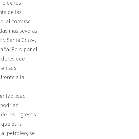
nio de los
nta de las
o, al correrse
didas más severas
 y Santa Cruz–,
paña. Pero por el
nadores que
 en sus
frente a la
rentabilidad
 podrían
de los ingresos
 que es la
al petróleo, se