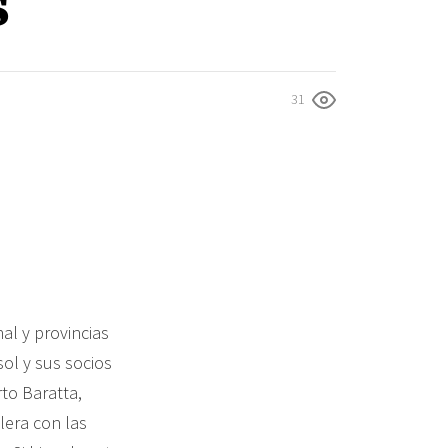
s
31
al y provincias
ol y sus socios
to Baratta,
lera con las