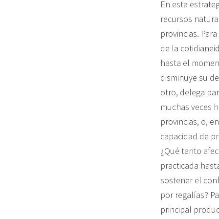
En esta estrateg
recursos natural
provincias. Para
de la cotidianei
hasta el momen
disminuye su des
otro, delega pa
muchas veces ha
provincias, o, e
capacidad de pr
¿Qué tanto afect
practicada hast
sostener el con
por regalías? P
principal produc