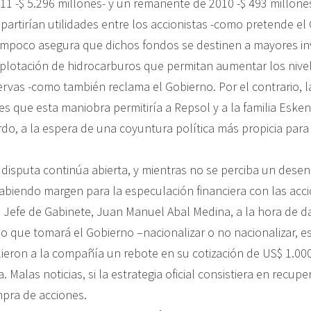
1 -$ 5.296 millones- y un remanente de 2010 -$ 493 millones
artirían utilidades entre los accionistas -como pretende el 
tampoco asegura que dichos fondos se destinen a mayores in
xplotación de hidrocarburos que permitan aumentar los nive
servas -como también reclama el Gobierno. Por el contrario, 
es que esta maniobra permitiría a Repsol y a la familia Eske
do, a la espera de una coyuntura política más propicia para 
a disputa continúa abierta, y mientras no se perciba un desen
habiendo margen para la especulación financiera con las acc
l Jefe de Gabinete, Juan Manuel Abal Medina, a la hora de da
o que tomará el Gobierno –nacionalizar o no nacionalizar, es
alieron a la compañía un rebote en su cotización de US$ 1.00
. Malas noticias, si la estrategia oficial consistiera en recupe
pra de acciones.