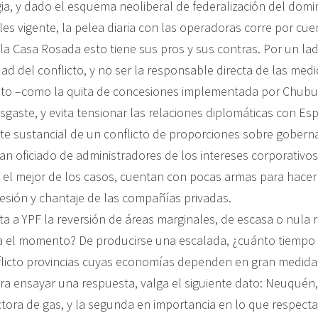
ia, y dado el esquema neoliberal de federalización del domi
es vigente, la pelea diaria con las operadoras corre por cue
 la Casa Rosada esto tiene sus pros y sus contras. Por un lad
dad del conflicto, y no ser la responsable directa de las me
to –como la quita de concesiones implementada por Chubut
gaste, y evita tensionar las relaciones diplomáticas con Es
rte sustancial de un conflicto de proporciones sobre gober
n oficiado de administradores de los intereses corporativos
n el mejor de los casos, cuentan con pocas armas para hacer 
esión y chantaje de las compañías privadas.
a a YPF la reversión de áreas marginales, de escasa o nula 
a el momento? De producirse una escalada, ¿cuánto tiempo
flicto provincias cuyas economías dependen en gran medida 
ara ensayar una respuesta, valga el siguiente dato: Neuquén,
tora de gas, y la segunda en importancia en lo que respecta 