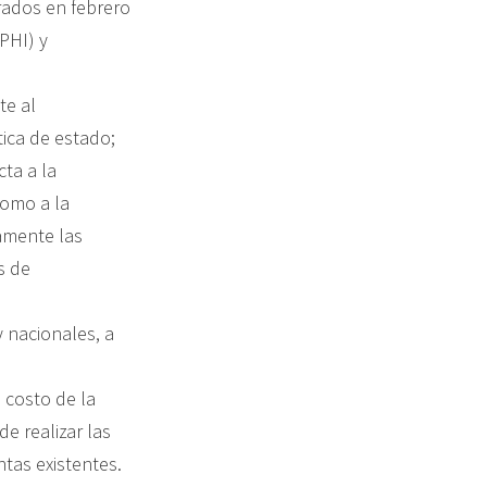
rados en febrero
PHI) y
te al
tica de estado;
ta a la
como a la
tamente las
s de
y nacionales, a
 costo de la
e realizar las
tas existentes.