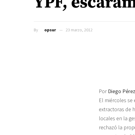
YPF, escaram
By
opsur
23 marzo, 2012
Por
Diego Pérez
El miércoles se 
extractoras de 
locales en la ge
rechazó la propu