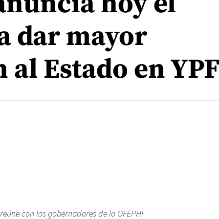
anuncia hoy el
a dar mayor
n al Estado en YP
 reúne con los gobernadores de la OFEPHI