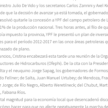
nistro Julio De Vido y los secretarios Carlos Zannini y Axel Kic
de que la decisión de avanzar ya está tomada, el gobernado
resolvió quitarle la concesión a YPF del campo petrolero de 
% de la producción nacional. Tres horas antes, al filo de qu
bía impuesto la provincia, YPF le presentó un plan de invers
es para el período 2012-2017 en las once áreas petroleras 
chazado de plano.
uncios, Cristina encabezará esta tarde una reunión de la Org
ctores de Hidrocarburos (Ofephi). De la cita con la Presiden
ta y el neuquino Jorge Sapag, los gobernadores de Formosa
do Fellner; de Salta, Juan Manuel Urtubey; de Mendoza, Fra
 Jorge; de Río Negro, Alberto Weretilneck; del Chubut, Martí
, Fabiana Ríos.
 tal magnitud para la economía local que desencadenó disc
cómo hacer para que no afecte negativamente la marcha de 