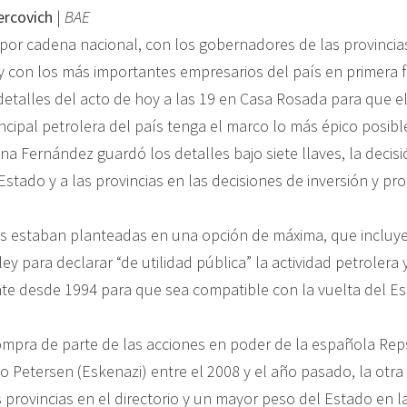
ercovich
|
BAE
 por cadena nacional, con los gobernadores de las provincia
y con los más importantes empresarios del país en primera fi
detalles del acto de hoy a las 19 en Casa Rosada para que el
ncipal petrolera del país tenga el marco lo más épico posibl
ina Fernández guardó los detalles bajo siete llaves, la decis
 Estado y a las provincias en las decisiones de inversión y pr
es estaban planteadas en una opción de máxima, que incluye
ey para declarar “de utilidad pública” la actividad petrolera 
ente desde 1994 para que sea compatible con la vuelta del Es
 compra de parte de las acciones en poder de la española Rep
o Petersen (Eskenazi) entre el 2008 y el año pasado, la otra
s provincias en el directorio y un mayor peso del Estado en 