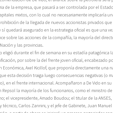
ria de la empresa, que pasará a ser controlada por el Estad
apitales mixtos, con lo cual no necesariamente implicaría una
prohibición de la llegada de nuevos accionistas privados que
 sí quedará asegurado en la estrategia oficial es que una ve
ce sobre las acciones de la compañía, la mayoría del direct
ación y las provincias.
o eligió durante el fin de semana en su estadía patagónica l
ificación, por sobre la del frente joven oficial, encabezado po
 Económica, Axel Kicillof, que proponía directamente una n
nque esta decisión traiga luego consecuencias negativas (o m
o), en el frente internacional. Acompañaron a De Vido en su
 Repsol la mayoría de los funcionarios, como el ministro d
o; el vicepresidente, Amado Boudou; el titular de la ANSES, 
 y técnico, Carlos Zannini, y el jefe de Gabinete, Juan Manue