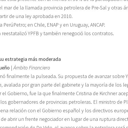
l mar de la llamada provincia petrolera de Pre-Sal y otras á
artir de una ley aprobada en 2010.
a PerúPetro; en Chile, ENAP y en Uruguay, ANCAP.
a reestatalizó YPFB y también renegoció los contratos.
 su estrategia más moderada
gueño
|
Ámbito Financiero
anó finalmente la pulseada. Su propuesta de avanzar sobre 
avalada por gran parte del gabinete y la mayoría de los le
el Gobierno, fue la que finalmente Cristina de Kirchner ace
los gobernadores de provincias petroleras. El ministro de Pl
ena relación con el Gobierno español y los directivos europ
 de abrir un frente negociador en lugar de una ruptura direc
comendación de De Vido, el avance sobre la petrolera será p