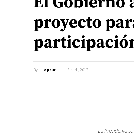
El Gobierno 
proyecto par
participació
By
opsur
12 abril, 2012
La Presidenta se