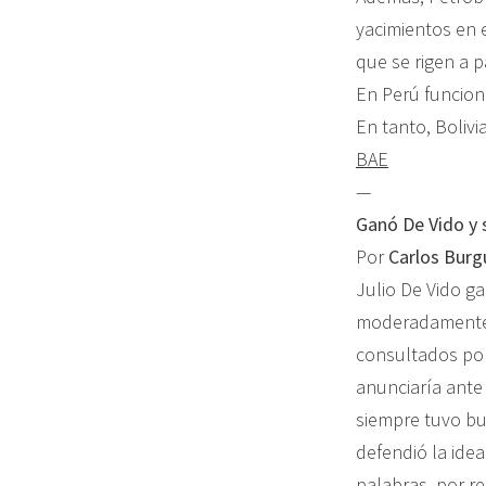
yacimientos en e
que se rigen a p
En Perú funcion
En tanto, Bolivi
BAE
—
Ganó De Vido y
Por
Carlos Bur
Julio De Vido g
moderadamente, 
consultados por 
anunciaría ante 
siempre tuvo bu
defendió la idea
palabras, por re