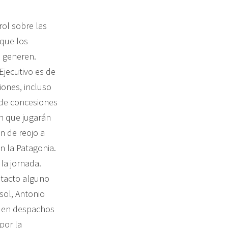
rol sobre las
 que los
e generen.
Ejecutivo es de
iones, incluso
e de concesiones
an que jugarán
n de reojo a
n la Patagonia.
la jornada.
ntacto alguno
sol, Antonio
an en despachos
por la