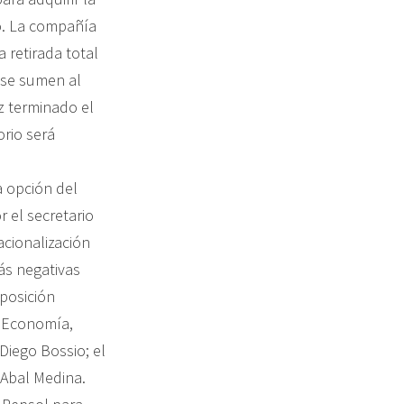
o. La compañía
 retirada total
 se sumen al
z terminado el
orio será
a opción del
r el secretario
acionalización
ás negativas
 posición
e Economía,
Diego Bossio; el
l Abal Medina.