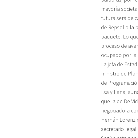
mayoría societa
futura será de c
de Repsol o la 
paquete. Lo que
proceso de avan
ocupado por la N
La jefa de Estad
ministro de Plan
de Programación
lisa y llana, au
que la de De Vid
negociadora con
Hernán Lorenzin
secretario legal