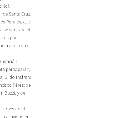
illof.
r de Santa Cruz,
Los Perales, que
e se venciera el
iones por
que maneja en el
anización
ta participarán,
, Gildo Insfran;
ncisco Pérez; de
n Buzzi, y de
usiones en el
la actividad en