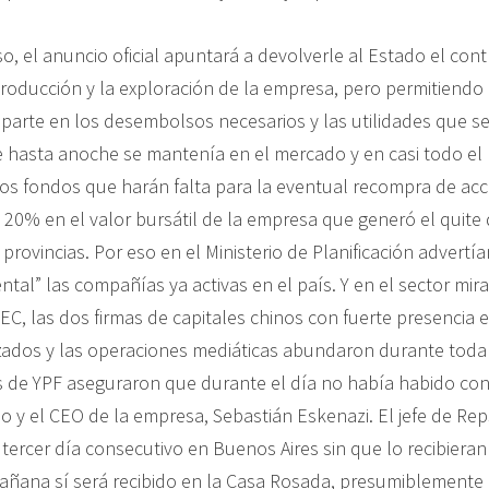
o, el anuncio oficial apuntará a devolverle al Estado el cont
 producción y la exploración de la empresa, pero permitiendo
parte en los desembolsos necesarios y las utilidades que s
e hasta anoche se mantenía en el mercado y en casi todo el 
os fondos que harán falta para la eventual recompra de acc
l 20% en el valor bursátil de la empresa que generó el quit
 provincias. Por eso en el Ministerio de Planificación advertí
tal” las compañías ya activas en el país. Y en el sector mira
, las dos firmas de capitales chinos con fuerte presencia e
zados y las operaciones mediáticas abundaron durante toda 
 de YPF aseguraron que durante el día no había habido co
o y el CEO de la empresa, Sebastián Eskenazi. El jefe de Rep
 tercer día consecutivo en Buenos Aires sin que lo recibier
 mañana sí será recibido en la Casa Rosada, presumiblemente 