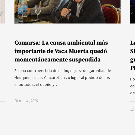
Comarsa: La causa ambiental más
L
importante de Vaca Muerta quedó
S
momentáneamente suspendida
g
P
En una controvertida decisión, el juez de garantías de
Neuquén, Lucas Yancarelli, hizo lugar al pedido de los
Po
imputados, el dueño y…
co
a…
de
20 marzo, 2026
12 