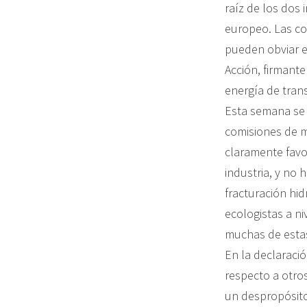
raíz de los dos
europeo. Las co
pueden obviar e
Acción, firmant
energía de trans
Esta semana se 
comisiones de m
claramente favo
industria, y no 
fracturación hid
ecologistas a n
muchas de estas
En la declaraci
respecto a otros
un despropósito