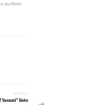
us acuíferos.
SIGUIENTE
Siguiente
 Yasuni” listo