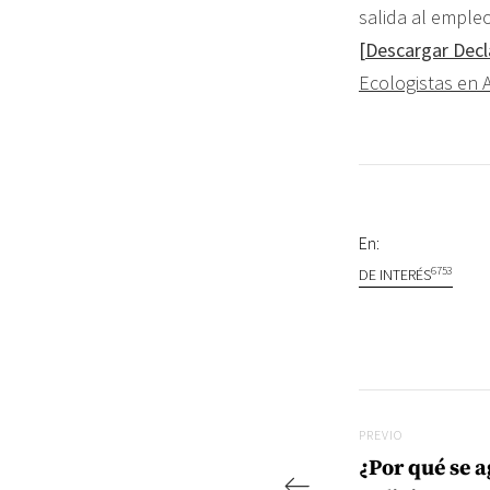
salida al empleo
[
Descargar Decl
Ecologistas en 
En:
6753
DE INTERÉS
Navegac
Previo
PREVIO
¿Por qué se a