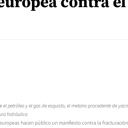
europea contra el
e el petróleo y el gas de esquisto, el metano procedente de yac
ura hidráulica
europeas hacen público un manifiesto contra la fracturación 