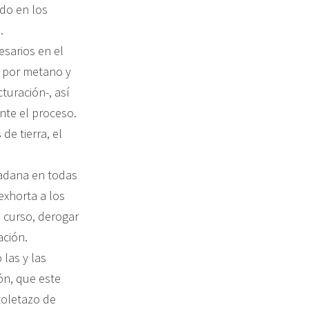
do en los
.
sarios en el
s por metano y
cturación-, así
nte el proceso.
e tierra, el
udadana en todas
 exhorta a los
 curso, derogar
ación.
las y las
ón, que este
toletazo de