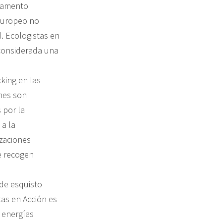
rlamento
 europeo no
. Ecologistas en
 considerada una
king en las
mes son
 por la
 a la
izaciones
e recogen
 de esquisto
tas en Acción es
 energías