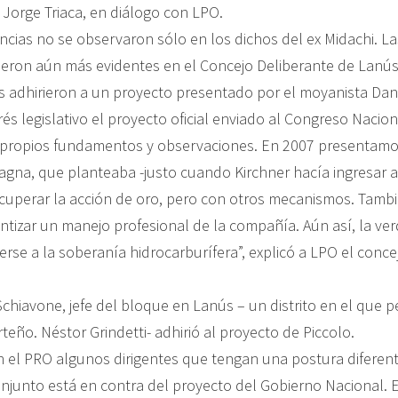
ar Jorge Triaca, en diálogo con LPO.
ncias no se observaron sólo en los dichos del ex Midachi. Las
ieron aún más evidentes en el Concejo Deliberante de Lanús
es adhirieron a un proyecto presentado por el moyanista Dani
rés legislativo el proyecto oficial enviado al Congreso Nacion
 propios fundamentos y observaciones. En 2007 presentamo
agna, que planteaba -justo cuando Kirchner hacía ingresar a
cuperar la acción de oro, pero con otros mecanismos. Tamb
ntizar un manejo profesional de la compañía. Aún así, la ve
erse a la soberanía hidrocarburífera”, explicó a LPO el conce
hiavone, jefe del bloque en Lanús – un distrito en el que pe
eño. Néstor Grindetti- adhirió al proyecto de Piccolo.
 el PRO algunos dirigentes que tengan una postura diferent
onjunto está en contra del proyecto del Gobierno Nacional. 