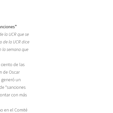
anciones”
de la UCR que se
to de la UCR dice
an la semana que
ciento de las
ón de Oscar
l generó un
de “sanciones
contar con más
mo en el Comité