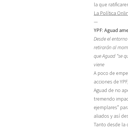
la que ratificar
La Política Onli
—
YPF: Aguad amen
Desde el entorno
retirarán al mom
que Aguad “se qu
viene
A poco de empez
acciones de YPF
Aguad de no apo
tremendo impact
ejemplares” par
aliados y así de
Tanto desde la 