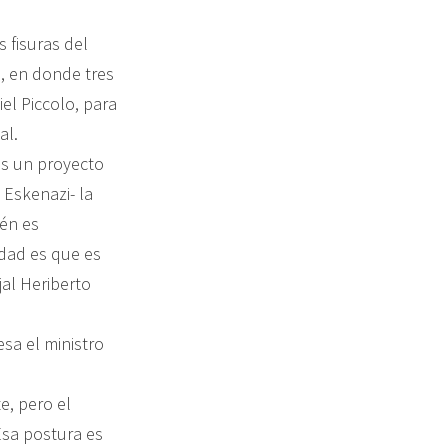
 fisuras del
, en donde tres
el Piccolo, para
al.
s un proyecto
 Eskenazi- la
ién es
rdad es que es
jal Heriberto
sa el ministro
e, pero el
Esa postura es