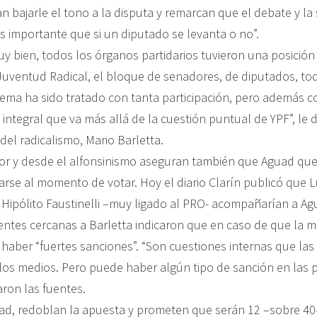
n bajarle el tono a la disputa y remarcan que el debate y la
s importante que si un diputado se levanta o no”.
uy bien, todos los órganos partidarios tuvieron una posició
Juventud Radical, el bloque de senadores, de diputados, to
tema ha sido tratado con tanta participación, pero además c
 integral que va más allá de la cuestión puntual de YPF”, le di
 del radicalismo, Mario Barletta.
or y desde el alfonsinismo aseguran también que Aguad que
rarse al momento de votar. Hoy el diario Clarín publicó que L
Hipólito Faustinelli –muy ligado al PRO- acompañarían a Ag
entes cercanas a Barletta indicaron que en caso de que la 
 haber “fuertes sanciones”. “Son cuestiones internas que la
 los medios. Pero puede haber algún tipo de sanción en las 
aron las fuentes.
ad, redoblan la apuesta y prometen que serán 12 –sobre 40