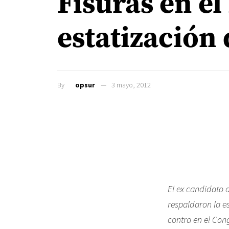
Fisuras en el
estatización
By
opsur
3 mayo, 2012
El ex candidato 
respaldaron la es
contra en el Con