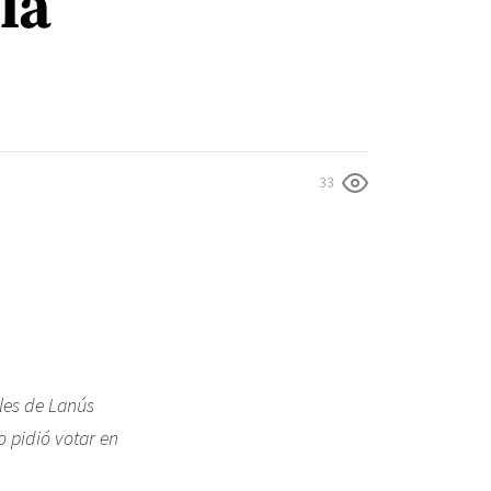
la
33
les de Lanús
o pidió votar en