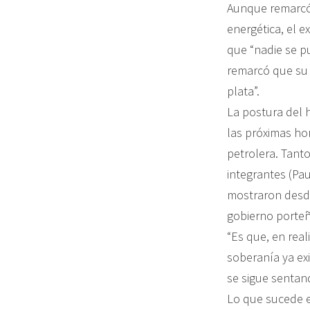
Aunque remarcó 
energética, el 
que “nadie se p
remarcó que su p
plata”.
La postura del 
las próximas ho
petrolera. Tanto
integrantes (Pau
mostraron desde
gobierno porteñ
“Es que, en real
soberanía ya ex
se sigue sentan
Lo que sucede e