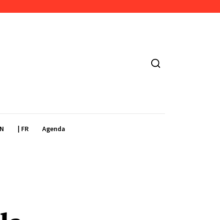
EN
| FR
Agenda