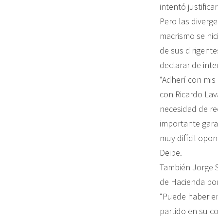
intentó justific
Pero las diverge
macrismo se hic
de sus dirigent
declarar de inte
“Adherí con mis
con Ricardo Lav
necesidad de re
importante gara
muy difícil opon
Deibe.
También Jorge Sc
de Hacienda port
“Puede haber en
partido en su c