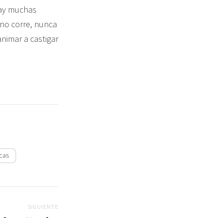
Hay muchas
 no corre, nunca
nimar a castigar
icas
SIGUIENTE
Siguiente