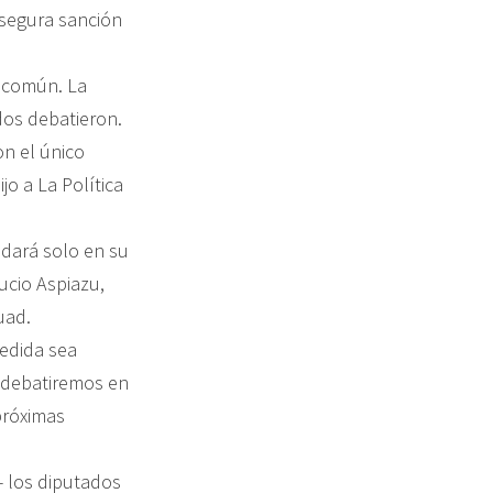
 segura sanción
n común. La
dos debatieron.
on el único
jo a La Política
dará solo en su
ucio Aspiazu,
uad.
medida sea
s debatiremos en
próximas
- los diputados