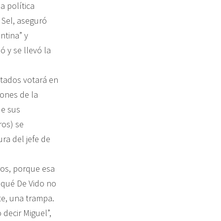
a política
 Sel, aseguró
ntina” y
ó y se llevó la
utados votará en
iones de la
de sus
ros) se
ra del jefe de
ros, porque esa
 qué De Vido no
te, una trampa.
decir Miguel”,