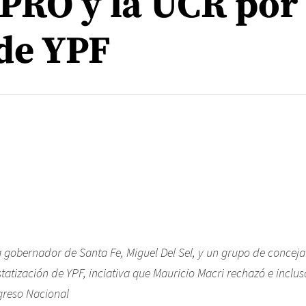
 PRO y la UCR por 
 de YPF
a gobernador de Santa Fe, Miguel Del Sel, y un grupo de conceja
tatización de YPF, inciativa que Mauricio Macri rechazó e inclus
greso Nacional