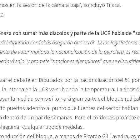
emos en la sesión de la cámara baja”, concluyó Triaca.
ne
aza con sumar más díscolos y parte de la UCR habla de “s
 del diputado cordobés aseguran que serán 12 los legisladores 
ento de votar mañana la nacionalización de la petrolera. El res
edará solo” y promete “sanciones ejemplares” que se discutirí
ar el debate en Diputados por la nacionalización del 51 por 
, la interna en la UCR va subiendo la temperatura. La decisi
yar la medida como sí lo hará gran parte del bloque radica
o puertas adentro al punto que fuentes del sector hablan 
a dentro de un par de semanas. Pero el cordobés promete 
slegitimar cualquier tipo de medidas.
conducción del bloque, a manos de Ricardo Gil Lavedra, co