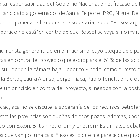
la responsabilidad del Gobierno Nacional en el fracaso de l
ex candidato a gobernador de Santa Fe por el PRO, Miguel Del
uede oponer a la bandera, a la soberaría, a que YPF sea arge
artido no está “en contra de que Repsol se vaya si no invirti
humorista generó ruido en el macrismo, cuyo bloque de dip
ras en contra del proyecto que expropiará el 51% de las acc
 su líder en la cámara baja, Federico Pinedo, como el resto 
la Bertol, Laura Alonso, Jorge Triaca, Pablo Tonelli, entre ot
 un principio en contra del proyecto, alineados con la postu
o.
idad, acá no se discute la soberanía de los recursos petrole
iste: las provincias son dueñas de esos pozos. Además, ¿por
do con Exxon, British Petrolium y Chevron? Es un falso deba
s que van por una caja. Y eso es lo que me parece que quiso 