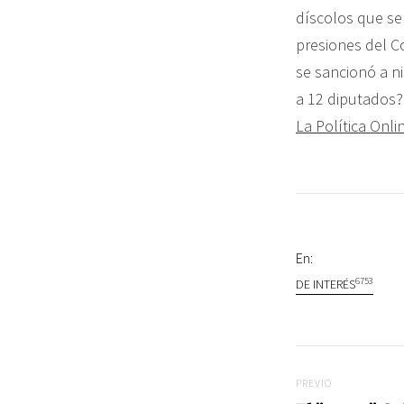
díscolos que se
presiones del C
se sancionó a n
a 12 diputados?
La Política Onli
En:
6753
DE INTERÉS
Navegac
Previo
PREVIO