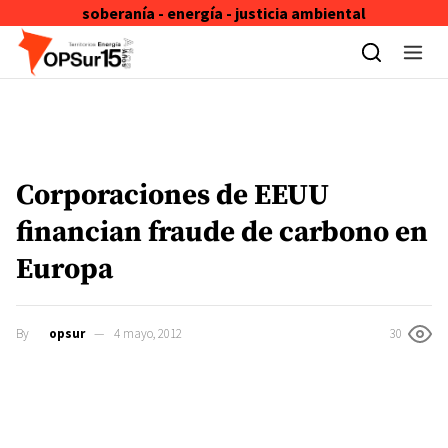
soberanía - energía - justicia ambiental
Skip to content
Corporaciones de EEUU
financian fraude de carbono en
Europa
By
opsur
4 mayo, 2012
30