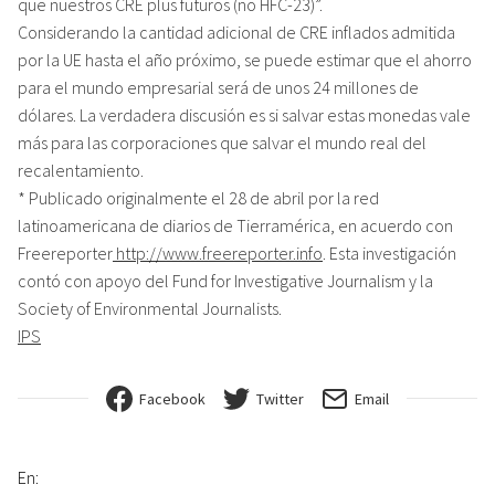
que nuestros CRE plus futuros (no HFC-23)”.
Considerando la cantidad adicional de CRE inflados admitida
por la UE hasta el año próximo, se puede estimar que el ahorro
para el mundo empresarial será de unos 24 millones de
dólares. La verdadera discusión es si salvar estas monedas vale
más para las corporaciones que salvar el mundo real del
recalentamiento.
* Publicado originalmente el 28 de abril por la red
latinoamericana de diarios de Tierramérica, en acuerdo con
Freereporter
http://www.freereporter.info
. Esta investigación
contó con apoyo del Fund for Investigative Journalism y la
Society of Environmental Journalists.
IPS
Facebook
Twitter
Email
En: