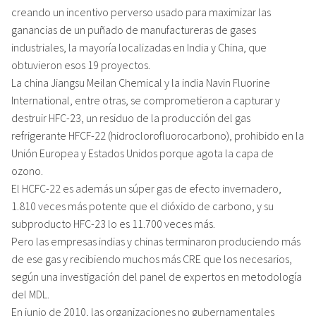
creando un incentivo perverso usado para maximizar las
ganancias de un puñado de manufactureras de gases
industriales, la mayoría localizadas en India y China, que
obtuvieron esos 19 proyectos.
La china Jiangsu Meilan Chemical y la india Navin Fluorine
International, entre otras, se comprometieron a capturar y
destruir HFC-23, un residuo de la producción del gas
refrigerante HFCF-22 (hidroclorofluorocarbono), prohibido en la
Unión Europea y Estados Unidos porque agota la capa de
ozono.
El HCFC-22 es además un súper gas de efecto invernadero,
1.810 veces más potente que el dióxido de carbono, y su
subproducto HFC-23 lo es 11.700 veces más.
Pero las empresas indias y chinas terminaron produciendo más
de ese gas y recibiendo muchos más CRE que los necesarios,
según una investigación del panel de expertos en metodología
del MDL.
En junio de 2010, las organizaciones no gubernamentales