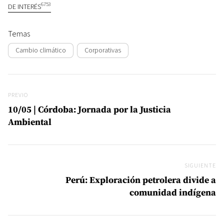
6753
DE INTERÉS
Temas
Cambio climático
Corporativas
Navegación de entradas
Previo
PREVIO
10/05 | Córdoba: Jornada por la Justicia
Ambiental
SIGUIENTE
Si
Perú: Exploración petrolera divide a
comunidad indígena