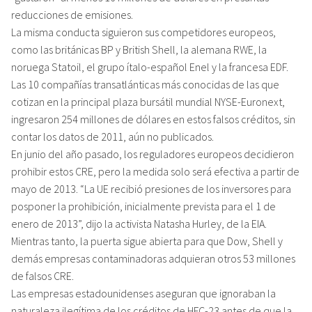
reducciones de emisiones.
La misma conducta siguieron sus competidores europeos,
como las británicas BP y British Shell, la alemana RWE, la
noruega Statoil, el grupo ítalo-español Enel y la francesa EDF.
Las 10 compañías transatlánticas más conocidas de las que
cotizan en la principal plaza bursátil mundial NYSE-Euronext,
ingresaron 254 millones de dólares en estos falsos créditos, sin
contar los datos de 2011, aún no publicados.
En junio del año pasado, los reguladores europeos decidieron
prohibir estos CRE, pero la medida solo será efectiva a partir de
mayo de 2013. “La UE recibió presiones de los inversores para
posponer la prohibición, inicialmente prevista para el 1 de
enero de 2013”, dijo la activista Natasha Hurley, de la EIA.
Mientras tanto, la puerta sigue abierta para que Dow, Shell y
demás empresas contaminadoras adquieran otros 53 millones
de falsos CRE.
Las empresas estadounidenses aseguran que ignoraban la
naturaleza ilegítima de los créditos de HFC-23 antes de que la