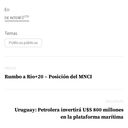
En:
6753
DE INTERÉS
Temas
Políticas públicas
Navegación de entradas
Previo
PREVIO
Rumbo a Rio+20 – Posición del MNCI
SIGUIENTE
Si
Uruguay: Petrolera invertirá U$S 800 millones
en la plataforma marítima