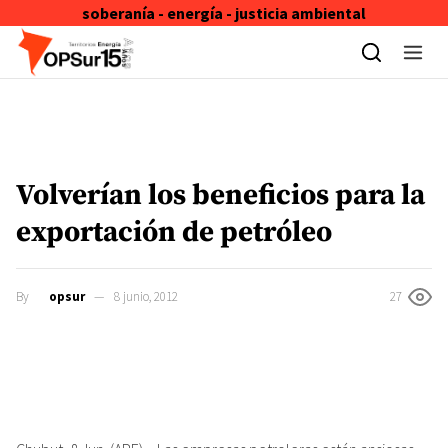
soberanía - energía - justicia ambiental
Skip to content
Volverían los beneficios para la
exportación de petróleo
By
opsur
8 junio, 2012
27