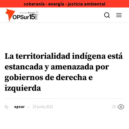
soberanía - energía - justicia ambiental
Skip to content
La territorialidad indígena está
estancada y amenazada por
gobiernos de derecha e
izquierda
By
opsur
25 junio, 2012
23