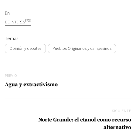
En:
6753
DE INTERÉS
Temas
Opinión y debates
Pueblos Originarios y campesinos
Navegación de entradas
Previo
PREVIO
Agua y extractivismo
SIGUIENTE
Si
Norte Grande: el etanol como recurso
alternativo