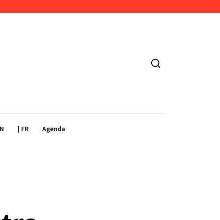
EN
| FR
Agenda