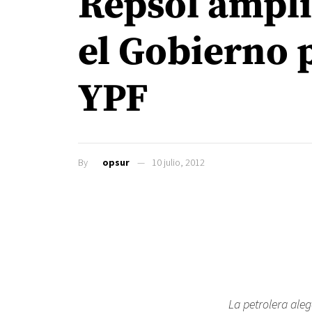
Repsol ampli
el Gobierno 
YPF
By
opsur
10 julio, 2012
La petrolera aleg