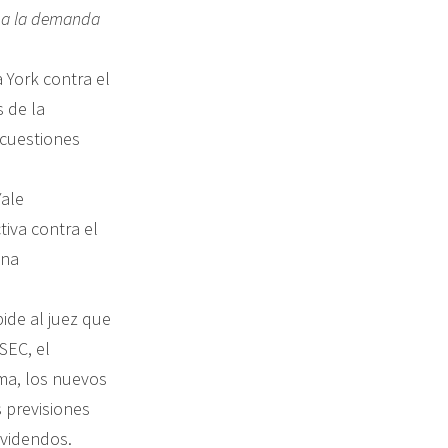
e a la demanda
 York contra el
 de la
 cuestiones
Yale
iva contra el
una
ide al juez que
SEC, el
ma, los nuevos
s previsiones
ividendos.