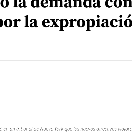
ó la demanda con
por la expropiaci
ó en un tribunal de Nueva York que los nuevos directivos violaro