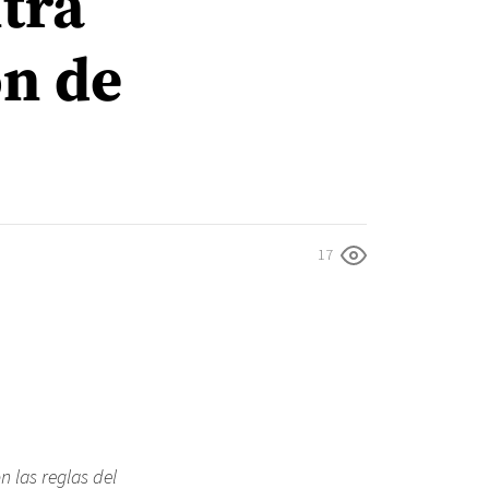
tra
ón de
17
n las reglas del