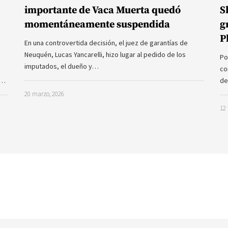
importante de Vaca Muerta quedó
S
momentáneamente suspendida
g
P
En una controvertida decisión, el juez de garantías de
Neuquén, Lucas Yancarelli, hizo lugar al pedido de los
Po
imputados, el dueño y…
co
a…
de
20 marzo, 2026
12 