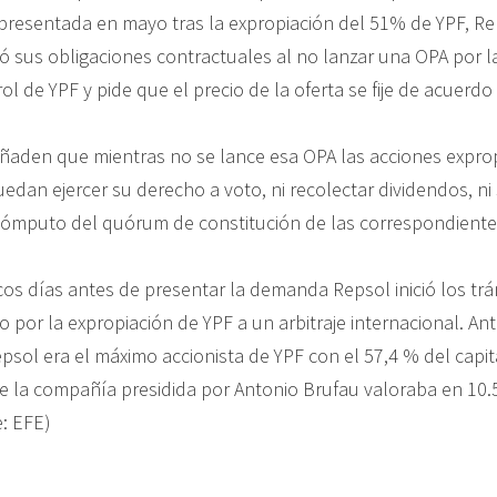
resentada en mayo tras la expropiación del 51% de YPF, Re
ló sus obligaciones contractuales al no lanzar una OPA por l
ol de YPF y pide que el precio de la oferta se fije de acuerdo
.
aden que mientras no se lance esa OPA las acciones expro
edan ejercer su derecho a voto, ni recolectar dividendos, ni
cómputo del quórum de constitución de las correspondient
cos días antes de presentar la demanda Repsol inició los trá
cto por la expropiación de YPF a un arbitraje internacional. An
psol era el máximo accionista de YPF con el 57,4 % del capit
ue la compañía presidida por Antonio Brufau valoraba en 10.
e: EFE)