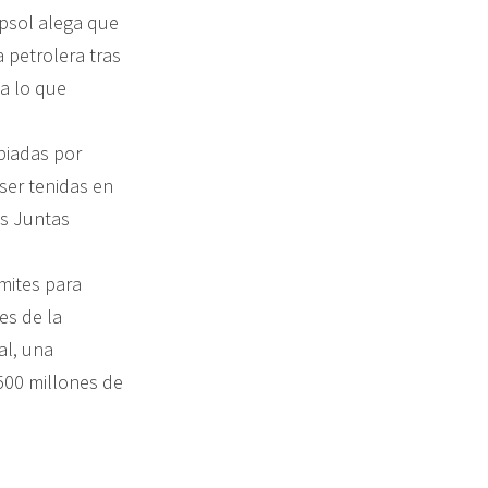
psol alega que
a petrolera tras
 a lo que
piadas por
 ser tenidas en
es Juntas
mites para
tes de la
al, una
500 millones de