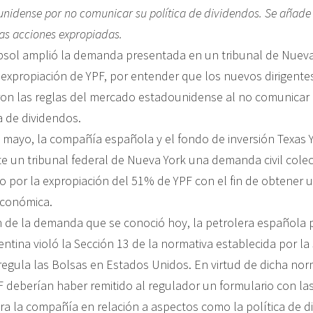
nidense por no comunicar su política de dividendos. Se añad
las acciones expropiadas.
psol amplió la demanda presentada en un tribunal de Nueva
 expropiación de YPF, por entender que los nuevos dirigentes
on las reglas del mercado estadounidense al no comunicar
a de dividendos.
 mayo, la compañía española y el fondo de inversión Texas 
e un tribunal federal de Nueva York una demanda civil colect
o por la expropiación del 51% de YPF con el fin de obtener 
económica.
n de la demanda que se conoció hoy, la petrolera española p
ntina violó la Sección 13 de la normativa establecida por la 
egula las Bolsas en Estados Unidos. En virtud de dicha nor
F deberían haber remitido al regulador un formulario con la
a la compañía en relación a aspectos como la política de d