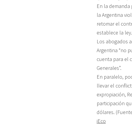
En la demanda p
la Argentina vio
retomar el contr
establece la ley
Los abogados añ
Argentina “no pu
cuenta para el 
Generales”.
En paralelo, po
llevar el confli
expropiación, Re
participación q
dólares. (Fuent
iEco