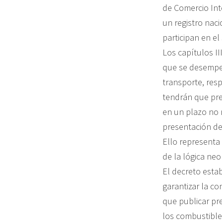
de Comercio Int
un registro nac
participan en el 
Los capítulos II
que se desempeñ
transporte, res
tendrán que pre
en un plazo no m
presentación de
Ello representa
de la lógica neol
El decreto esta
garantizar la co
que publicar pr
los combustibles