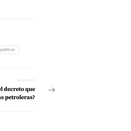
 públicas
SIGUIENTE
Siguiente
l decreto que
as petroleras?