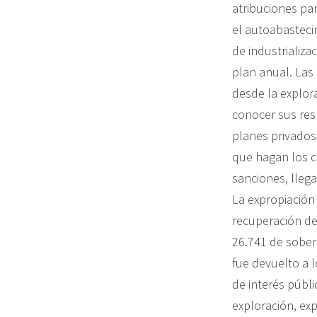
atribuciones par
el autoabasteci
de industrializa
plan anual. Las
desde la explora
conocer sus res
planes privados 
que hagan los ca
sanciones, llega
La expropiación 
recuperación de
26.741 de sobera
fue devuelto a 
de interés públ
exploración, exp