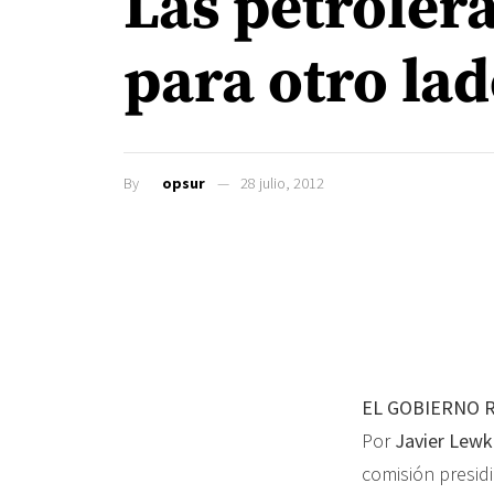
Las petroler
para otro la
By
opsur
28 julio, 2012
EL GOBIERNO 
Por
Javier Lew
comisión presidi