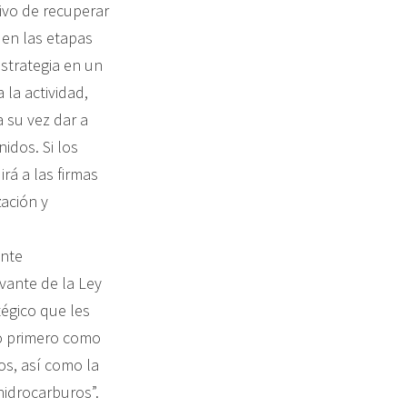
tivo de recuperar
en las etapas
estrategia en un
la actividad,
 su vez dar a
idos. Si los
rá a las firmas
zación y
ente
ante de la Ley
tégico que les
lo primero como
os, así como la
hidrocarburos”.