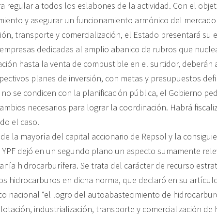
a regular a todos los eslabones de la actividad. Con el obje
miento y asegurar un funcionamiento armónico del mercado 
ción, transporte y comercialización, el Estado presentará su 
 empresas dedicadas al amplio abanico de rubros que nuclea 
ción hasta la venta de combustible en el surtidor, deberán a
pectivos planes de inversión, con metas y presupuestos defin
no se condicen con la planificación pública, el Gobierno pedi
mbios necesarios para lograr la coordinación. Habrá fiscali
do el caso.
de la mayoría del capital accionario de Repsol y la consigui
 YPF dejó en un segundo plano un aspecto sumamente relev
nía hidrocarburífera. Se trata del carácter de recurso estra
los hidrocarburos en dicha norma, que declaró en su artícu
ico nacional “el logro del autoabastecimiento de hidrocarbur
lotación, industrialización, transporte y comercialización de 