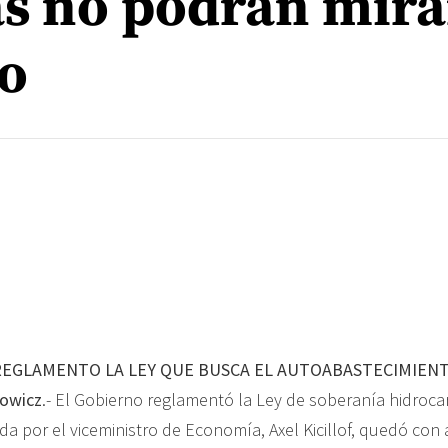
as no podrán mira
do
REGLAMENTO LA LEY QUE BUSCA EL AUTOABASTECIMIEN
kowicz
.- El Gobierno reglamentó la Ley de soberanía hidroca
da por el viceministro de Economía, Axel Kicillof, quedó con