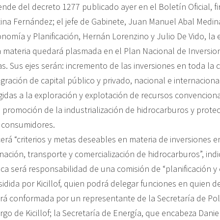
nde del decreto 1277 publicado ayer en el Boletín Oficial, f
tina Fernández; el jefe de Gabinete, Juan Manuel Abal Medina
nomía y Planificación, Hernán Lorenzino y Julio De Vido, la 
a materia quedará plasmada en el Plan Nacional de Inversio
as. Sus ejes serán: incremento de las inversiones en toda la
gración de capital público y privado, nacional e internaciona
igidas a la exploración y explotación de recursos convencion
 promoción de la industrialización de hidrocarburos y protec
s consumidores.
erá “criterios y metas deseables en materia de inversiones e
inación, transporte y comercialización de hidrocarburos”, indi
ica será responsabilidad de una comisión de “planificación y
sidida por Kicillof, quien podrá delegar funciones en quien 
ará conformada por un representante de la Secretaría de Pol
go de Kicillof; la Secretaría de Energía, que encabeza Danie