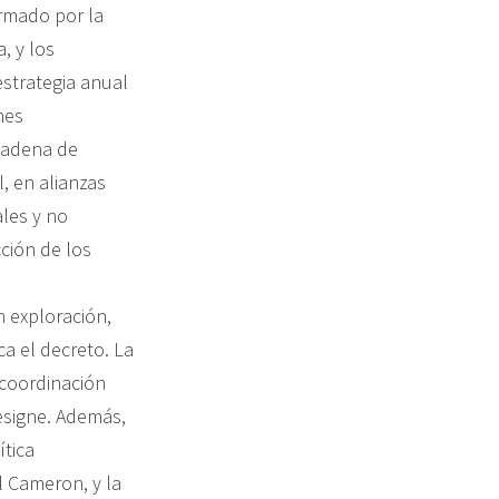
irmado por la
, y los
estrategia anual
nes
 cadena de
l, en alianzas
ales y no
ción de los
n exploración,
ca el decreto. La
 coordinación
designe. Además,
ítica
l Cameron, y la