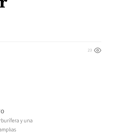
r
23
TO
rburífera y una
 amplias