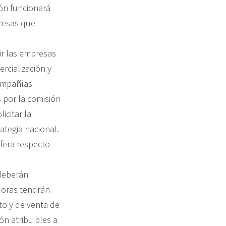
ión funcionará
resas que
ir las empresas
rcialización y
compañías
 por la comisión
icitar la
ategia nacional.
fera respecto
 deberán
adoras tendrán
to y de venta de
ón atribuibles a