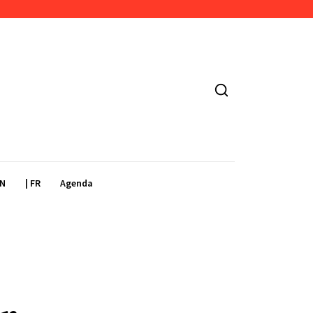
EN
| FR
Agenda