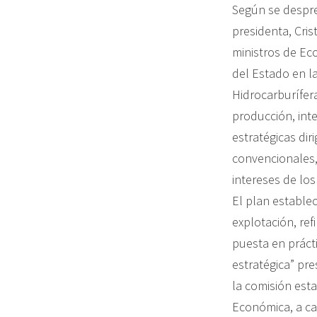
Según se despre
presidenta, Cris
ministros de Eco
del Estado en l
Hidrocarburífer
producción, inte
estratégicas dir
convencionales,
intereses de lo
El plan establec
explotación, ref
puesta en práct
estratégica” pre
la comisión est
Económica, a car