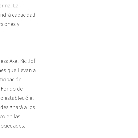
norma. La
tendrá capacidad
rsiones y
za Axel Kicillof
nes que llevan a
ticipación
el Fondo de
o estableció el
 designará a los
co en las
sociedades.