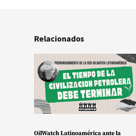
Relacionados
OilWatch Latinoamérica ante la