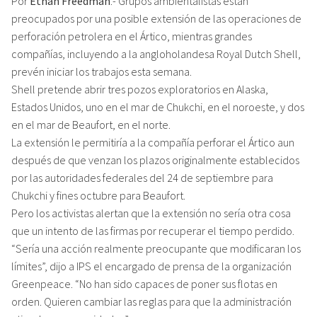
Por
Ethan Freedman
.- Grupos ambientalistas están
preocupados por una posible extensión de las operaciones de
perforación petrolera en el Ártico, mientras grandes
compañías, incluyendo a la angloholandesa Royal Dutch Shell,
prevén iniciar los trabajos esta semana.
Shell pretende abrir tres pozos exploratorios en Alaska,
Estados Unidos, uno en el mar de Chukchi, en el noroeste, y dos
en el mar de Beaufort, en el norte.
La extensión le permitiría a la compañía perforar el Ártico aun
después de que venzan los plazos originalmente establecidos
por las autoridades federales del 24 de septiembre para
Chukchi y fines octubre para Beaufort.
Pero los activistas alertan que la extensión no sería otra cosa
que un intento de las firmas por recuperar el tiempo perdido.
“Sería una acción realmente preocupante que modificaran los
límites”, dijo a IPS el encargado de prensa de la organización
Greenpeace. “No han sido capaces de poner sus flotas en
orden. Quieren cambiar las reglas para que la administración