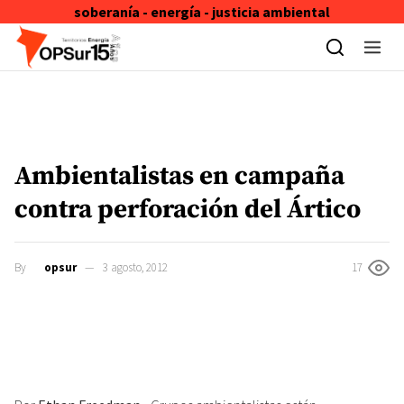
soberanía - energía - justicia ambiental
Skip to content
Ambientalistas en campaña
contra perforación del Ártico
By
opsur
3 agosto, 2012
17