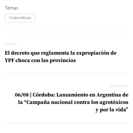
Temas
Corporativas
Navegación de entradas
Previo
PREVIO
El decreto que reglamenta la expropiación de
YPF choca con las provincias
SIGUIENTE
Si
06/08 | Córdoba: Lanzamiento en Argentina de
la “Campaña nacional contra los agrotóxicos
y por la vida”