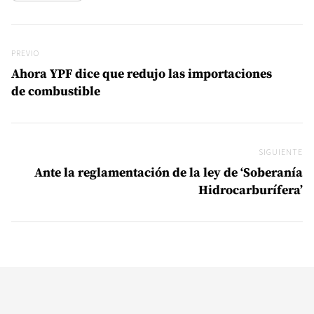
Navegación de entradas
Previo
PREVIO
Ahora YPF dice que redujo las importaciones
de combustible
SIGUIENTE
Si
Ante la reglamentación de la ley de ‘Soberanía
Hidrocarburífera’