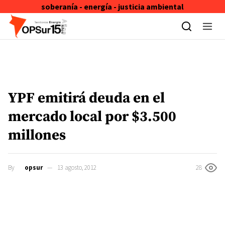
soberanía - energía - justicia ambiental
Skip to content
YPF emitirá deuda en el
mercado local por $3.500
millones
By
opsur
13 agosto, 2012
28