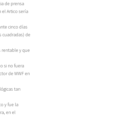
cia de prensa
el Artico sería
nte cinco días
as cuadradas) de
s rentable y que
o si no fuera
rector de WWF en
ógicas tan
o y fue la
a, en el