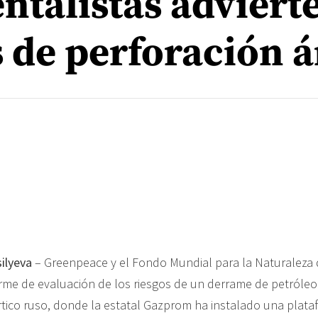
ntalistas adviert
 de perforación á
ilyeva
– Greenpeace y el Fondo Mundial para la Naturaleza 
rme de evaluación de los riesgos de un derrame de petróleo
rtico ruso, donde la estatal Gazprom ha instalado una plat