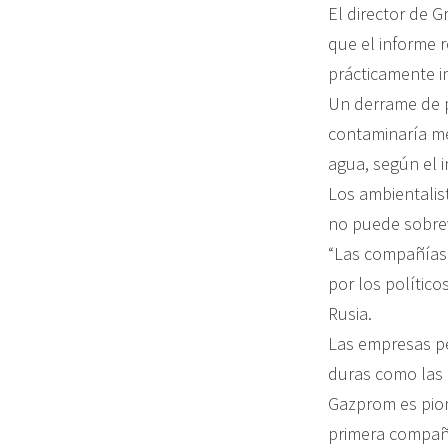
El director de 
que el informe r
prácticamente im
Un derrame de p
contaminaría me
agua, según el 
Los ambientalist
no puede sobrevi
“Las compañías 
por los político
Rusia.
Las empresas pe
duras como las 
Gazprom es pione
primera compañí