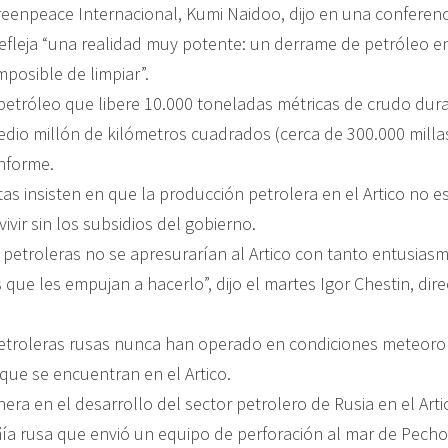
Greenpeace Internacional, Kumi Naidoo, dijo en una conferen
efleja “una realidad muy potente: un derrame de petróleo en 
posible de limpiar”.
etróleo que libere 10.000 toneladas métricas de crudo dura
dio millón de kilómetros cuadrados (cerca de 300.000 mill
informe.
as insisten en que la producción petrolera en el Artico no e
vir sin los subsidios del gobierno.
petroleras no se apresurarían al Artico con tanto entusiasm
s que les empujan a hacerlo”, dijo el martes Igor Chestin, di
troleras rusas nunca han operado en condiciones meteorol
que se encuentran en el Artico.
ra en el desarrollo del sector petrolero de Rusia en el Artic
a rusa que envió un equipo de perforación al mar de Pechor