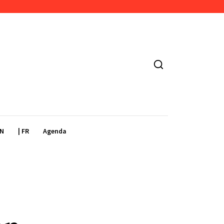
EN
| FR
Agenda