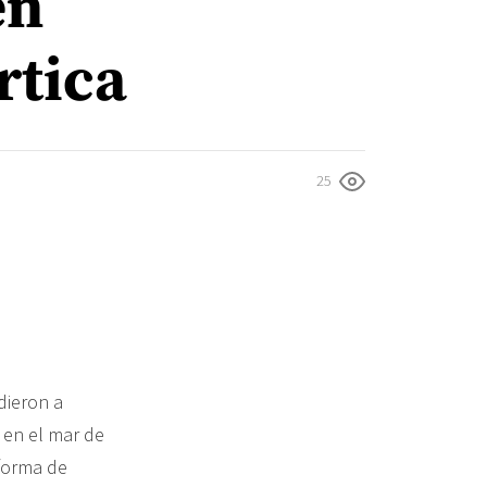
en
rtica
25
dieron a
 en el mar de
aforma de