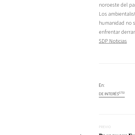
noroeste del pa
Los ambientalist
humanidad no s
enfrentar derra
SDP Noticias
En:
6753
DE INTERÉS
Navegac
Previo
PREVIO