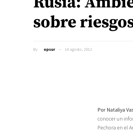
Rusia: Ambie
sobre riesgos
By
opsur
14 agosto, 2012
Por Nataliya Vas
conocer un info
Pechora en el A