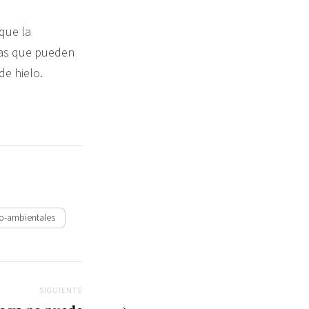
 que la
das que pueden
de hielo.
o-ambientales
SIGUIENTE
Siguiente