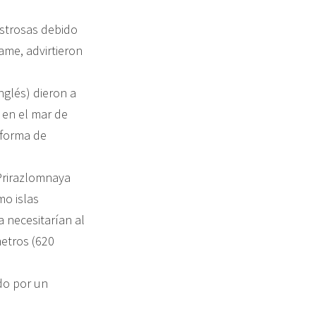
astrosas debido
rame, advirtieron
nglés) dieron a
 en el mar de
aforma de
Prirazlomnaya
mo islas
 necesitarían al
metros (620
do por un