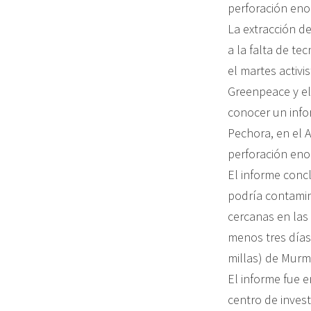
perforación eno
La extracción d
a la falta de te
el martes activi
Greenpeace y el
conocer un info
Pechora, en el 
perforación eno
El informe conc
podría contamin
cercanas en las
menos tres días 
millas) de Murm
El informe fue 
centro de inves