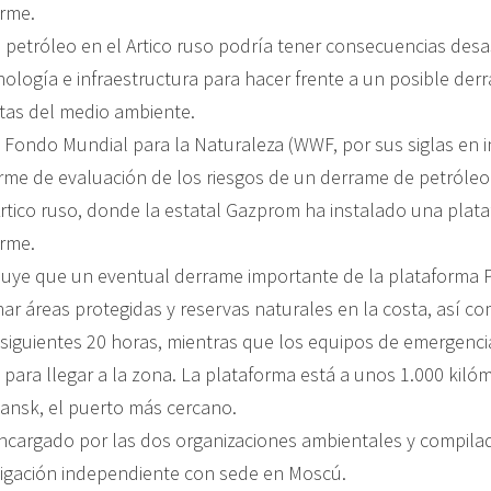
rme.
e petróleo en el Artico ruso podría tener consecuencias des
cnología e infraestructura para hacer frente a un posible der
stas del medio ambiente.
 Fondo Mundial para la Naturaleza (WWF, por sus siglas en i
rme de evaluación de los riesgos de un derrame de petróleo
Artico ruso, donde la estatal Gazprom ha instalado una plat
rme.
luye que un eventual derrame importante de la plataforma 
ar áreas protegidas y reservas naturales en la costa, así co
 siguientes 20 horas, mientras que los equipos de emergencia
para llegar a la zona. La plataforma está a unos 1.000 kiló
ansk, el puerto más cercano.
encargado por las dos organizaciones ambientales y compila
tigación independiente con sede en Moscú.