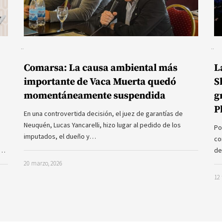
Comarsa: La causa ambiental más
L
importante de Vaca Muerta quedó
S
momentáneamente suspendida
g
P
En una controvertida decisión, el juez de garantías de
Neuquén, Lucas Yancarelli, hizo lugar al pedido de los
Po
imputados, el dueño y…
co
a…
de
20 marzo, 2026
12 