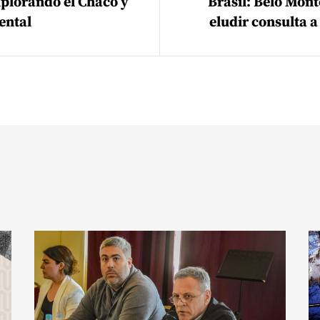
plorando el Chaco y
Brasil: Belo Mont
ental
eludir consulta a