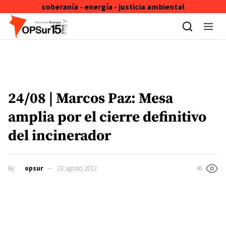
soberanía - energía - justicia ambiental
Skip to content
24/08 | Marcos Paz: Mesa
amplia por el cierre definitivo
del incinerador
By
opsur
23 agosto, 2012
46