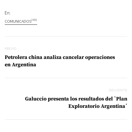
En:
2491
COMUNICADOS
Navegación de entradas
Previo
PREVIO
Petrolera china analiza cancelar operaciones
en Argentina
SIGUIENTE
Si
Galuccio presenta los resultados del `Plan
Exploratorio Argentina´