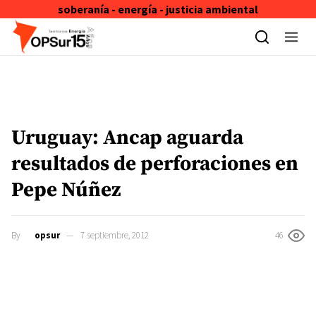
soberanía - energía - justicia ambiental
Skip to content
Uruguay: Ancap aguarda
resultados de perforaciones en
Pepe Núñez
By
opsur
7 septiembre, 2012
46