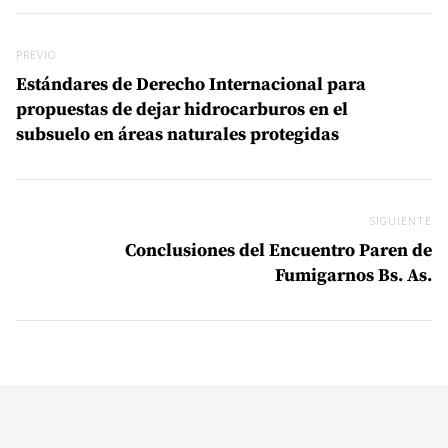
Navegación de entradas
Previo
PREVIO
Estándares de Derecho Internacional para
propuestas de dejar hidrocarburos en el
subsuelo en áreas naturales protegidas
SIGUIENTE
Si
Conclusiones del Encuentro Paren de
Fumigarnos Bs. As.