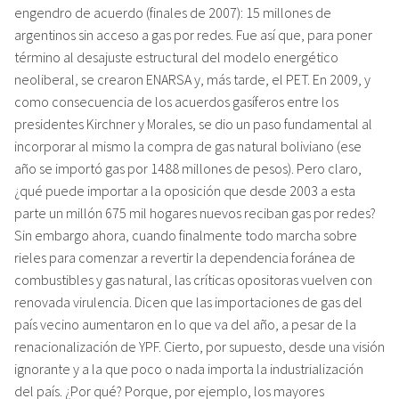
engendro de acuerdo (finales de 2007): 15 millones de
argentinos sin acceso a gas por redes. Fue así que, para poner
término al desajuste estructural del modelo energético
neoliberal, se crearon ENARSA y, más tarde, el PET. En 2009, y
como consecuencia de los acuerdos gasíferos entre los
presidentes Kirchner y Morales, se dio un paso fundamental al
incorporar al mismo la compra de gas natural boliviano (ese
año se importó gas por 1488 millones de pesos). Pero claro,
¿qué puede importar a la oposición que desde 2003 a esta
parte un millón 675 mil hogares nuevos reciban gas por redes?
Sin embargo ahora, cuando finalmente todo marcha sobre
rieles para comenzar a revertir la dependencia foránea de
combustibles y gas natural, las críticas opositoras vuelven con
renovada virulencia. Dicen que las importaciones de gas del
país vecino aumentaron en lo que va del año, a pesar de la
renacionalización de YPF. Cierto, por supuesto, desde una visión
ignorante y a la que poco o nada importa la industrialización
del país. ¿Por qué? Porque, por ejemplo, los mayores