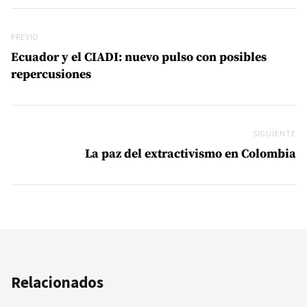
Navegación de entradas
Previo
PREVIO
Ecuador y el CIADI: nuevo pulso con posibles
repercusiones
SIGUIENTE
Si
La paz del extractivismo en Colombia
Relacionados