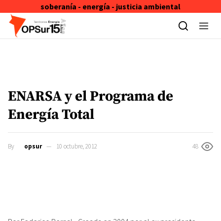
soberanía - energía - justicia ambiental
Skip to content
ENARSA y el Programa de
Energía Total
By
opsur
10 octubre, 2012
48