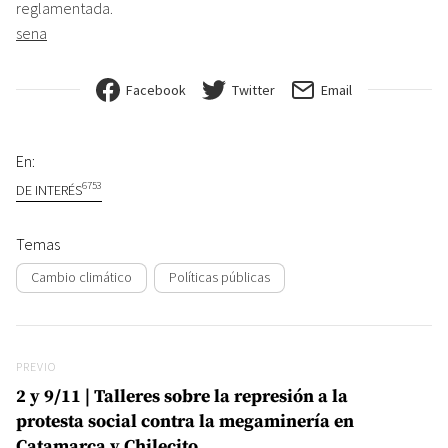
reglamentada.
sena
Facebook
Twitter
Email
En:
6753
DE INTERÉS
Temas
Cambio climático
Políticas públicas
Navegación de entradas
Previo
PREVIO
2 y 9/11 | Talleres sobre la represión a la
protesta social contra la megaminería en
Catamarca y Chilecito