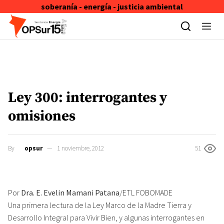
soberanía - energía - justicia ambiental
Skip to content
Ley 300: interrogantes y
omisiones
By
opsur
1 noviembre, 2012
51
Por
Dra. E. Evelin Mamani Patana
/ETL FOBOMADE
Una primera lectura de la Ley Marco de la Madre Tierra y
Desarrollo Integral para Vivir Bien, y algunas interrogantes en