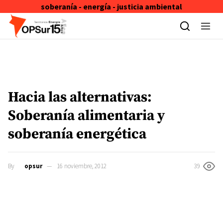
soberanía - energía - justicia ambiental
Skip to content
Hacia las alternativas:
Soberanía alimentaria y
soberanía energética
By
opsur
16 noviembre, 2012
39