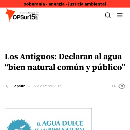
soberanía - energía - justicia ambiental
Skip to content
Los Antiguos: Declaran al agua
“bien natural común y público”
By
opsur
22 diciembre, 2012
132