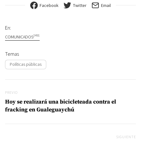
Facebook
Twitter
Email
En:
2491
COMUNICADOS
Temas
Políticas públicas
Navegación de entradas
Previo
PREVIO
Hoy se realizará una bicicleteada contra el
fracking en Gualeguaychú
SIGUIENTE
Si