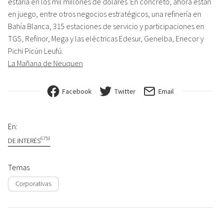
estaría en los mil millones de dólares. En concreto, ahora están
en juego, entre otros negocios estratégicos, una refinería en
Bahía Blanca, 315 estaciones de servicio y participaciones en
TGS, Refinor, Mega y las eléctricas Edesur, Genelba, Enecor y
Pichi Picún Leufú.
La Mañana de Neuquen
Facebook
Twitter
Email
En:
6753
DE INTERÉS
Temas
Corporativas
Navegación de entradas