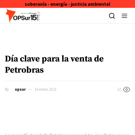
soberanía - energía - justicia ambiental
Skip to content
Día clave para la venta de
Petrobras
By
opsur
14 enero, 2013
22