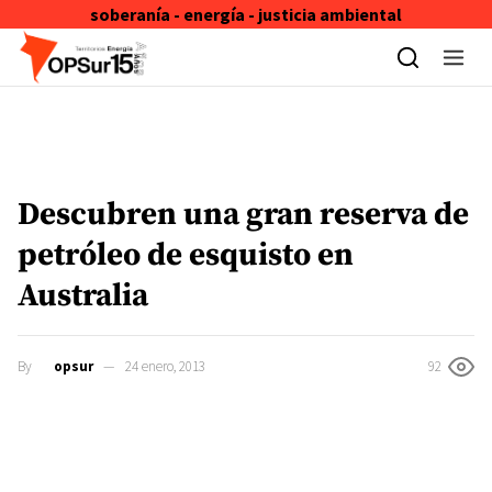
soberanía - energía - justicia ambiental
Skip to content
Descubren una gran reserva de
petróleo de esquisto en
Australia
By
opsur
24 enero, 2013
92