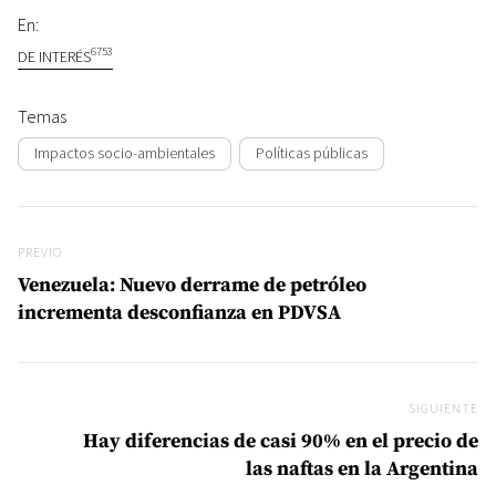
En:
6753
DE INTERÉS
Temas
Impactos socio-ambientales
Políticas públicas
Navegación de entradas
Previo
PREVIO
Venezuela: Nuevo derrame de petróleo
incrementa desconfianza en PDVSA
SIGUIENTE
Si
Hay diferencias de casi 90% en el precio de
las naftas en la Argentina