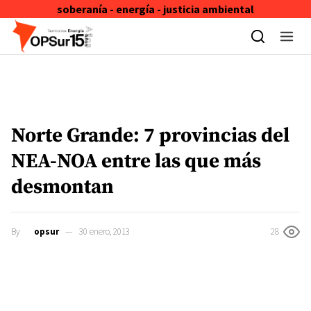
soberanía - energía - justicia ambiental
Skip to content
Norte Grande: 7 provincias del
NEA-NOA entre las que más
desmontan
By
opsur
30 enero, 2013
28