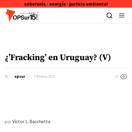
soberanía - energía - justicia ambiental
Skip to content
¿’Fracking’ en Uruguay? (V)
By
opsur
7 febrero, 2013
37
por
Víctor L. Bacchetta