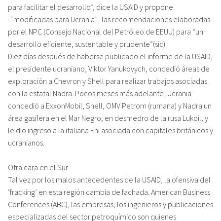
para facilitar el desarrollo”, dice la USAID y propone
-“modificadas para Ucrania”- las recomendaciones elaboradas
por el NPC (Consejo Nacional del Petróleo de EEUU) para “un
desarrollo eficiente, sustentable y prudente”(sic).
Diez días después de haberse publicado el informe de la USAID,
el presidente ucraniano, Viktor Yanukovych, concedió áreas de
exploración a Chevron y Shell para realizar trabajos asociadas
con la estatal Nadra. Pocos meses más adelante, Ucrania
concedió a ExxonMobil, Shell, OMV Petrom (rumana) y Nadra un
área gasífera en el Mar Negro, en desmedro de la rusa Lukoil, y
le dio ingreso a la italiana Eni asociada con capitales británicos y
ucranianos.
Otra cara en el Sur
Tal vez por los malos antecedentes de la USAID, la ofensiva del
‘fracking’ en esta región cambia de fachada. American Business
Conferences (ABC), las empresas, los ingenieros y publicaciones
especializadas del sector petroquímico son quienes