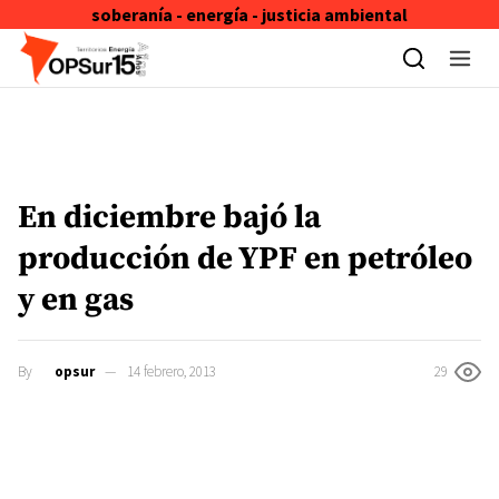
soberanía - energía - justicia ambiental
Skip to content
En diciembre bajó la
producción de YPF en petróleo
y en gas
By
opsur
14 febrero, 2013
29