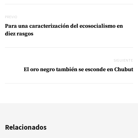
Navegación de entradas
Previo
PREVIO
Para una caracterización del ecosocialismo en
diez rasgos
SIGUIENTE
Si
El oro negro también se esconde en Chubut
Relacionados