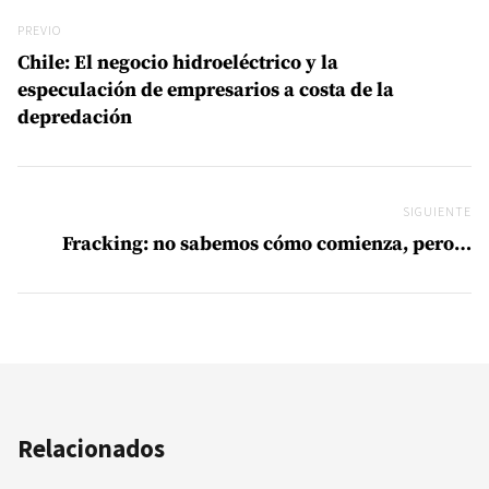
Navegación de entradas
Previo
PREVIO
Chile: El negocio hidroeléctrico y la
especulación de empresarios a costa de la
depredación
SIGUIENTE
Si
Fracking: no sabemos cómo comienza, pero…
Relacionados