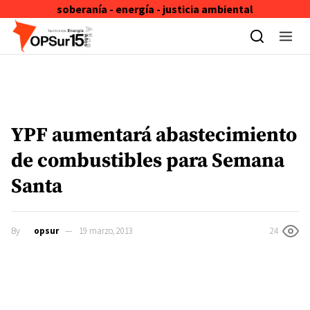
soberanía - energía - justicia ambiental
Skip to content
YPF aumentará abastecimiento
de combustibles para Semana
Santa
By
opsur
19 marzo, 2013
24