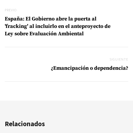
Navegación de entradas
Previo
PREVIO
España: El Gobierno abre la puerta al
'fracking' al incluirlo en el anteproyecto de
Ley sobre Evaluación Ambiental
SIGUIENTE
Si
¿Emancipación o dependencia?
Relacionados