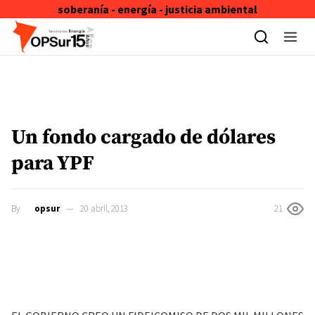
soberanía - energía - justicia ambiental
Skip to content
Un fondo cargado de dólares
para YPF
By
opsur
20 abril, 2013
21