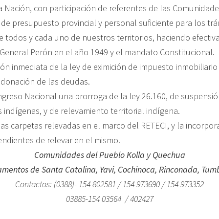
a Nación, con participación de referentes de las Comunidade
 de presupuesto provincial y personal suficiente para los tr
e todos y cada uno de nuestros territorios, haciendo efectiv
l General Perón en el año 1949 y el mandato Constitucional.
n inmediata de la ley de eximición de impuesto inmobiliario 
ndonación de las deudas.
ongreso Nacional una prorroga de la ley 26.160, de suspensi
indígenas, y de relevamiento territorial indígena.
as carpetas relevadas en el marco del RETECI, y la incorpor
dientes de relevar en el mismo.
Comunidades del Pueblo Kolla y Quechua
amentos de Santa Catalina, Yavi, Cochinoca, Rinconada, Tumb
Contactos: (0388)- 154 802581 / 154 973690 / 154 973352
03885-154 03564 / 402427