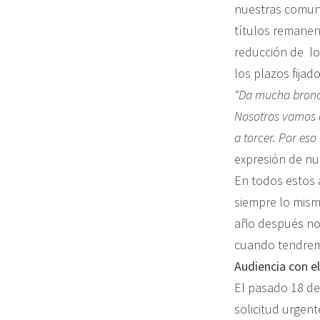
nuestras comuni
títulos remanent
reducción de lo
los plazos fijad
“Da mucha bronc
Nosotros vamos a
a torcer. Por eso
expresión de nu
En todos estos 
siempre lo mism
año después no 
cuando tendremos
Audiencia con e
El pasado 18 d
solicitud urgent