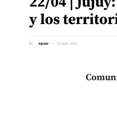
22/04 | Jujuy
y los territor
By
opsur
22 abril, 2013
Comuni