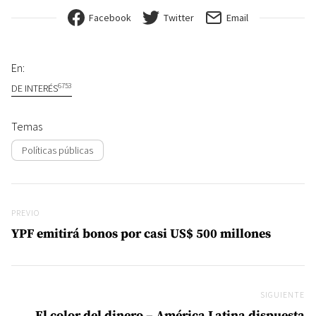
Facebook
Twitter
Email
En:
6753
DE INTERÉS
Temas
Políticas públicas
Navegación de entradas
Previo
PREVIO
YPF emitirá bonos por casi US$ 500 millones
SIGUIENTE
Si
El color del dinero – América Latina dispuesta