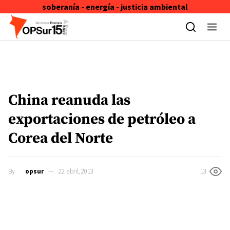
soberanía - energía - justicia ambiental
Skip to content
China reanuda las
exportaciones de petróleo a
Corea del Norte
By
opsur
22 abril, 2013
13