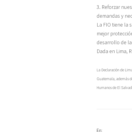
3. Reforzar nue
demandas y nec
La FIO tiene la
mejor protecció
desarrollo de la
Dada en Lima, Re
La Declaración de Lima
Guatemala, además del 
Humanos de El Salvado
En: