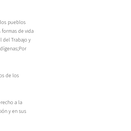
 los pueblos
s formas de vida
l del Trabajo y
ndígenas;Por
os de los
recho a la
ción y en sus