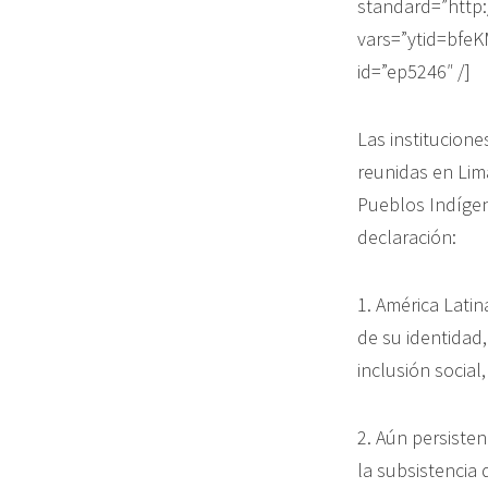
standard=”http
vars=”ytid=bf
id=”ep5246″ /]
Las institucion
reunidas en Lima
Pueblos Indígen
declaración:
1. América Latin
de su identidad,
inclusión social
2. Aún persiste
la subsistencia 