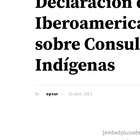
Declaración 
Iberoameri
sobre Consul
Indígenas
By
opsur
30 abril, 2013
[embedplusvide