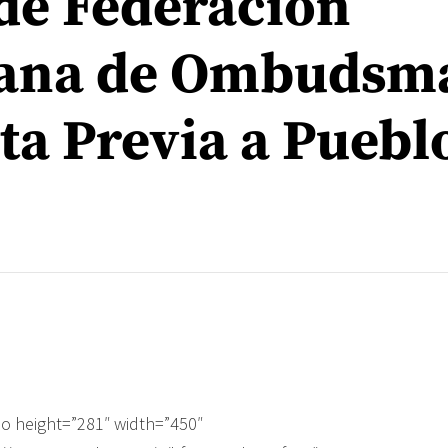
de Federación
cana de Ombudsm
ta Previa a Puebl
o height=”281″ width=”450″