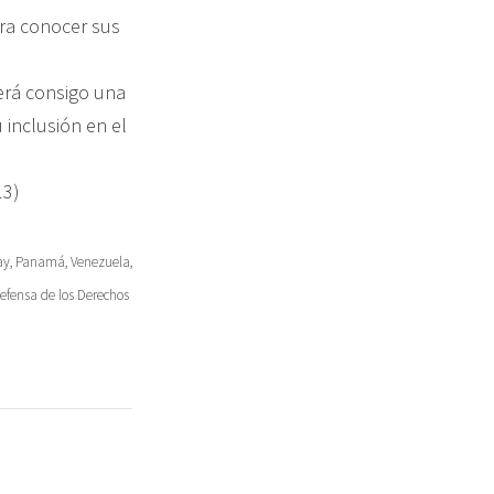
ara conocer sus
erá consigo una
 inclusión en el
13)
uay, Panamá, Venezuela,
efensa de los Derechos