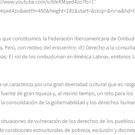
://www.youtube.com/v/bfeKMqed4zo?fs=1″
eKMqed4zo&width=450&height=281&start=&stop=&rs=w&hd=
es que constituimos la Federación Iberoamericana de Ombud
, Perú, con motivo del encuentro: «El Derecho a la consulta
as: El rol de los ombudsman en América Latina», emitimos la
a se caracteriza por una gran diversidad cultural que es ra
 fuente de gran riqueza y, al mismo tiempo, un reto para lo
, la consolidación de la gobernabilidad y los derechos human
n situaciones de vulneración de los derechos de los pueblos 
de condiciones estructurales de pobreza, exclusión y discrim