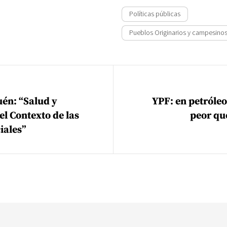
Políticas públicas
Pueblos Originarios y campesino
ión de entradas
uén: “Salud y
YPF: en petróleo 
l Contexto de las
peor qu
iales”