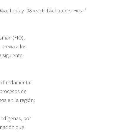
0&autoplay=0&react=1&chapters=¬es=”
sman (FIO),
 previa a los
 siguiente
sgo fundamental
s procesos de
os en la región;
indígenas, por
inación que