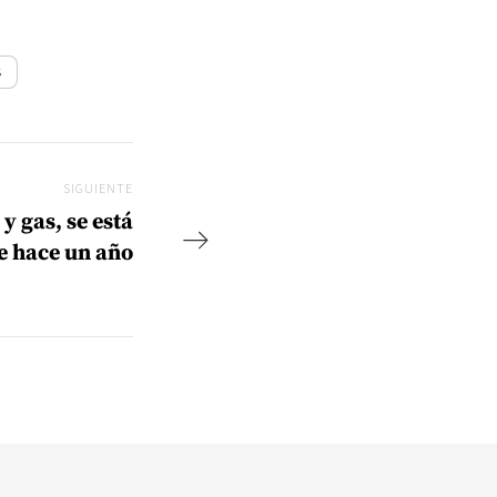
s
SIGUIENTE
Siguiente
y gas, se está
e hace un año