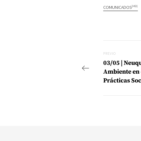
2491
COMUNICADOS
Navegac
Previo
PREVIO
03/05 | Neuq
Ambiente en e
Prácticas Soc