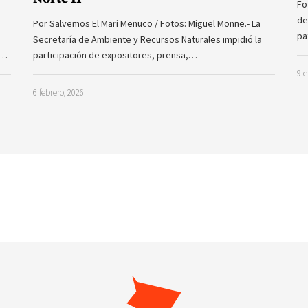
Fo
de
Por Salvemos El Mari Menuco / Fotos: Miguel Monne.- La
pa
Secretaría de Ambiente y Recursos Naturales impidió la
a…
participación de expositores, prensa,…
9 e
6 febrero, 2026