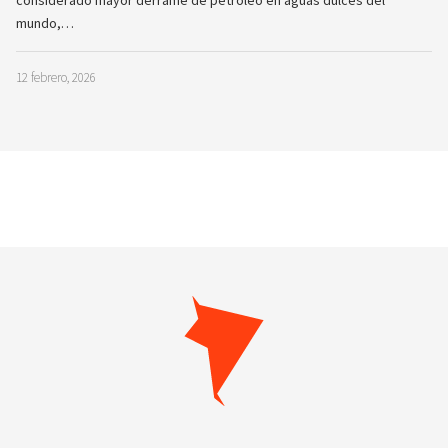
considerado mayor derrame de petróleo en aguas dulces del
mundo,…
12 febrero, 2026