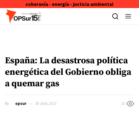
soberanía - energía - justicia ambiental
Skip to content
España: La desastrosa política
energética del Gobierno obliga
a quemar gas
By
opsur
30 abril, 2013
15