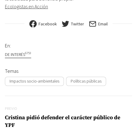
Ecologistas en Acción
Facebook
Twitter
Email
En:
6753
DE INTERÉS
Temas
Impactos socio-ambientales
Políticas públicas
Navegación de entradas
Previo
PREVIO
Cristina pidió defender el carácter público de
YPF