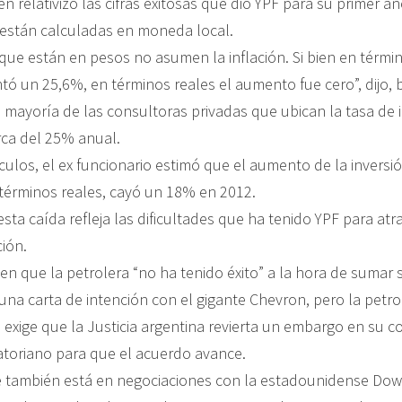
 relativizó las cifras exitosas que dio YPF para su primer a
 están calculadas en moneda local.
que están en pesos no asumen la inflación. Si bien en térmi
tó un 25,6%, en términos reales el aumento fue cero”, dijo,
 mayoría de las consultoras privadas que ubican la tasa de i
rca del 25% anual.
culos, el ex funcionario estimó que el aumento de la inversi
 términos reales, cayó un 18% en 2012.
sta caída refleja las dificultades que ha tenido YPF para atr
ción.
 en que la petrolera “no ha tenido éxito” a la hora de sumar 
una carta de intención con el gigante Chevron, pero la petro
exige que la Justicia argentina revierta un embargo en su 
atoriano para que el acuerdo avance.
 también está en negociaciones con la estadounidense Dow