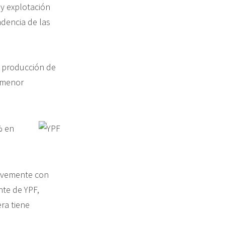
 y explotación
dencia de las
a producción de
a menor
% en
evemente con
nte de YPF,
ra tiene