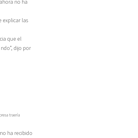
 ahora no ha
 explicar las
cia que el
ndo”, dijo por
presa traería
no ha recibido