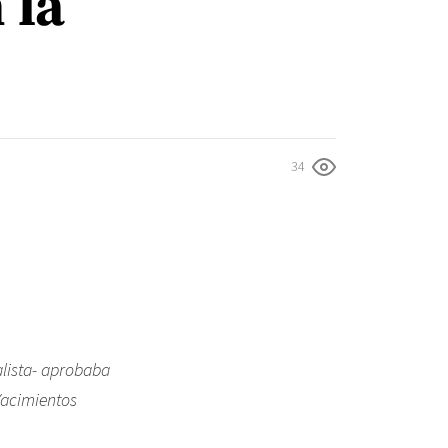
 la
34
alista- aprobaba
 Yacimientos