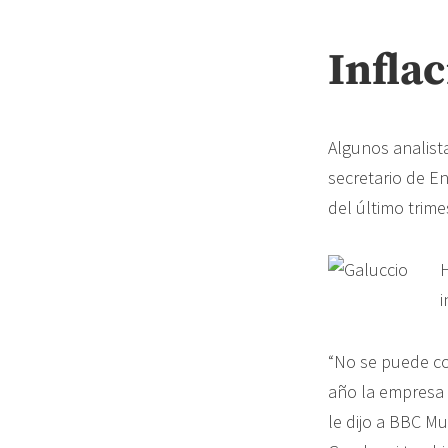
Infla
Algunos analist
secretario de E
del último trim
H
i
“No se puede co
año la empresa t
le dijo a BBC M