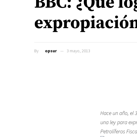
BBC: ¿Qué lo
expropiación
By
opsur
3 mayo, 2013
Hace un año, el 
una ley para expr
Petrolíferos Fisc