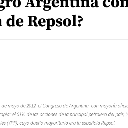
gró Argentina con
 de Repsol?
3 de mayo de 2012, el Congreso de Argentina -con mayoría ofici
opiar el 51% de las acciones de la principal petrolera del país,
ales (YPF), cuyo dueño mayoritario era la española Repsol.