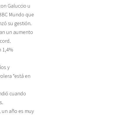
con Galuccio u
 a BBC Mundo que
zó su gestión.
tran un aumento
cord.
n 1,4%
ños y
olera “está en
ondió cuando
s.
, un año es muy