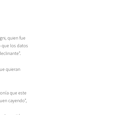
ni, quien fue
ó que los datos
eclinante”.
que quieran
ponía que este
guen cayendo”,