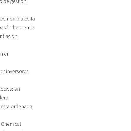
ño de gestión
nos nominales la
 basándose en la
nflación
ón en
aer inversores
socios: en
lera
contra ordenada
 Chemical