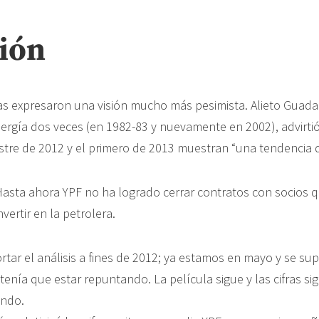
ción
as expresaron una visión mucho más pesimista. Alieto Guadag
nergía dos veces (en 1982-83 y nuevamente en 2002), advirti
estre de 2012 y el primero de 2013 muestran “una tendencia d
asta ahora YPF no ha logrado cerrar contratos con socios 
nvertir en la petrolera.
rtar el análisis a fines de 2012; ya estamos en mayo y se su
enía que estar repuntando. La película sigue y las cifras si
undo.