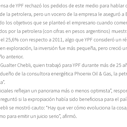
rensa de YPF rechazó los pedidos de este medio para hablar 
s de la petrolera, pero un vocero de la empresa le aseguró
do los objetivos que se planteó el empresario cuando comen
dos por la petrolera (con cifras en pesos argentinos) mues
 del 25,6% con respecto a 2011, algo que YPF consideró un ré
n exploración, la inversión fue más pequeña, pero creció u
o anterior.
 Gualter Chebli, quien trabajó para YPF durante más de 25 a
dueño de la consultora energética Phoenix Oil & Gas, la petr
a”.
iciales reflejan un panorama más o menos optimista”, resp
eguntó si la expropiación había sido beneficiosa para el paí
ebli se mostró cauto: “Hay que ver cómo evoluciona la cosa
 para emitir un juicio serio”, afirmó.