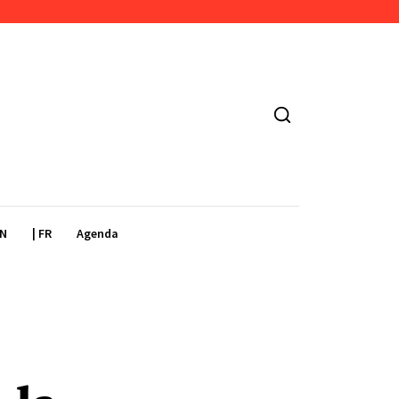
EN
| FR
Agenda