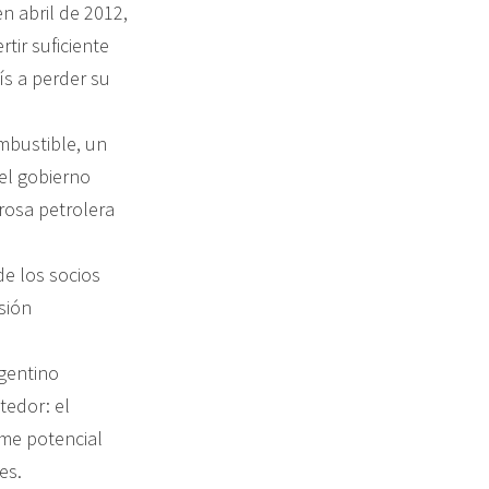
n abril de 2012,
tir suficiente
ís a perder su
mbustible, un
el gobierno
erosa petrolera
e los socios
sión
gentino
tedor: el
me potencial
es.