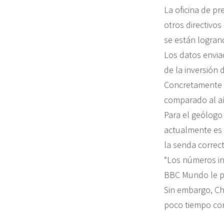
La oficina de p
otros directivo
se están logran
Los datos envia
de la inversión
Concretamente e
comparado al añ
Para el geólogo
actualmente es 
la senda correct
“Los números in
BBC Mundo le pr
Sin embargo, Ch
poco tiempo como