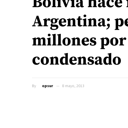
Bolivia hace
Argentina; p
millones por
condensado
By
opsur
8 mayo, 2013