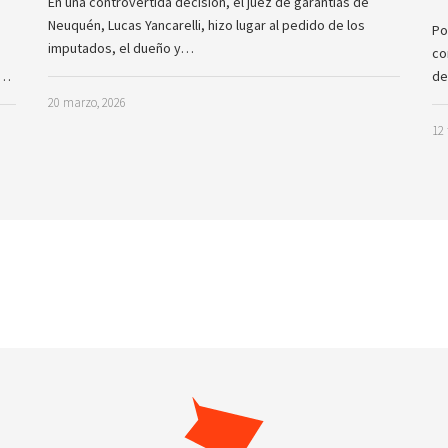
En una controvertida decisión, el juez de garantías de
Neuquén, Lucas Yancarelli, hizo lugar al pedido de los
Po
imputados, el dueño y…
co
a…
de
20 marzo, 2026
12 