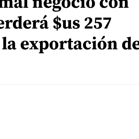
 mal negocio con
erderá $us 257
 la exportación d