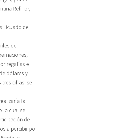
tina Refinor,
s Licuado de
riles de
bernaciones,
por regalías e
de dólares y
tres cifras, se
ealizaría la
 lo cual se
rticipación de
s a percibir por
izaría la