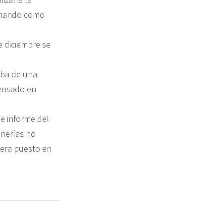
tomando como
e diciembre se
taba de una
densado en
de informe del
inerías no
iera puesto en