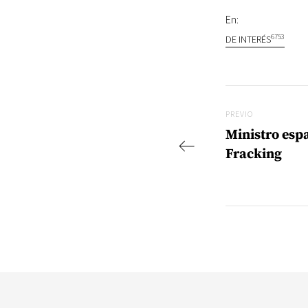
En:
6753
DE INTERÉS
Navegac
Previo
PREVIO
Ministro espa
Fracking