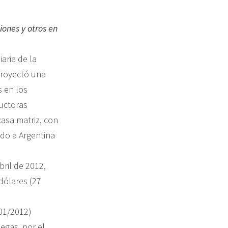
iones y otros en
aria de la
proyectó una
s en los
ductoras
casa matriz, con
do a Argentina
bril de 2012,
dólares (27
001/2012)
legas, por el