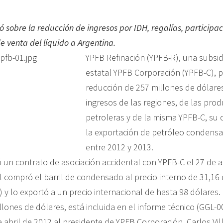
ó sobre la reducción de ingresos por IDH, regalías, participac
 venta del líquido a Argentina.
YPFB Refinación (YPFB-R), una subsidi
estatal YPFB Corporación (YPFB-C), 
reducción de 257 millones de dólare
ingresos de las regiones, de las pro
petroleras y de la misma YPFB-C, su 
la exportación de petróleo condensa
entre 2012 y 2013.
 un contrato de asociación accidental con YPFB-C el 27 de a
l compró el barril de condensado al precio interno de 31,16 
 y lo exportó a un precio internacional de hasta 98 dólares.
illones de dólares, está incluida en el informe técnico (GGL-
e abril de 2012 al presidente de YPFB Corporación, Carlos Vil