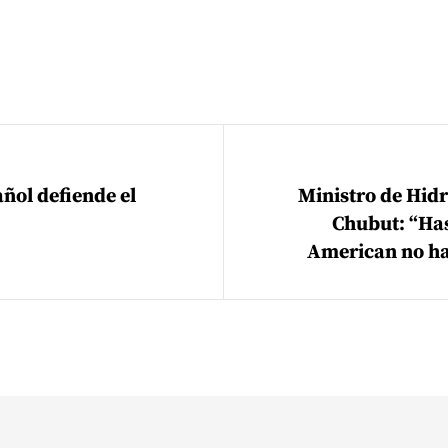
ión de entradas
ñol defiende el
Ministro de Hid
Chubut: “Ha
American no ha