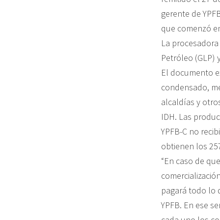
gerente de YPFB
que comenzó en
La procesadora 
Petróleo (GLP) 
El documento ex
condensado, med
alcaldías y otro
IDH. Las produc
YPFB-C no recibi
obtienen los 25
“En caso de que 
comercialización
pagará todo lo q
YPFB. En ese se
cada uno los co