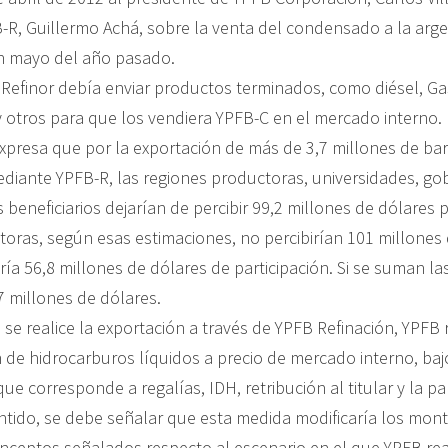
-R, Guillermo Achá, sobre la venta del condensado a la argen
 mayo del año pasado.
Refinor debía enviar productos terminados, como diésel, Ga
y otros para que los vendiera YPFB-C en el mercado interno.
presa que por la exportación de más de 3,7 millones de bar
iante YPFB-R, las regiones productoras, universidades, go
s beneficiarios dejarían de percibir 99,2 millones de dólares 
toras, según esas estimaciones, no percibirían 101 millones 
ría 56,8 millones de dólares de participación. Si se suman las 
7 millones de dólares.
se realice la exportación a través de YPFB Refinación, YPFB r
 de hidrocarburos líquidos a precio de mercado interno, bajo
ue corresponde a regalías, IDH, retribución al titular y la pa
ntido, se debe señalar que esta medida modificaría los monto
nceptos señalados respecto al escenario en el que YPFB real