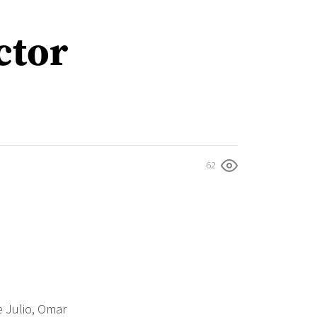
ctor
62
e Julio, Omar