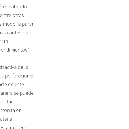
én se abordó la
 entre otros
e modo “a partir
has canteras de
r un
rendimientos”,
tractiva de la
las perforaciones
rte de este
 manera se puede
pacidad
entonita en
aterial
e esta manera