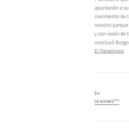
apuntando a sum
crecimiento de l
nuestro parque i
y con visión de 
concluyó Burgo
El Patagónico
En:
6753
DE INTERÉS
Navegac