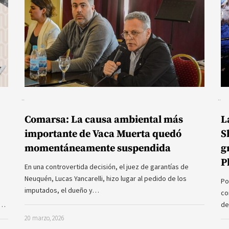
Comarsa: La causa ambiental más
L
importante de Vaca Muerta quedó
S
momentáneamente suspendida
g
P
En una controvertida decisión, el juez de garantías de
Neuquén, Lucas Yancarelli, hizo lugar al pedido de los
Po
imputados, el dueño y…
co
a…
de
20 marzo, 2026