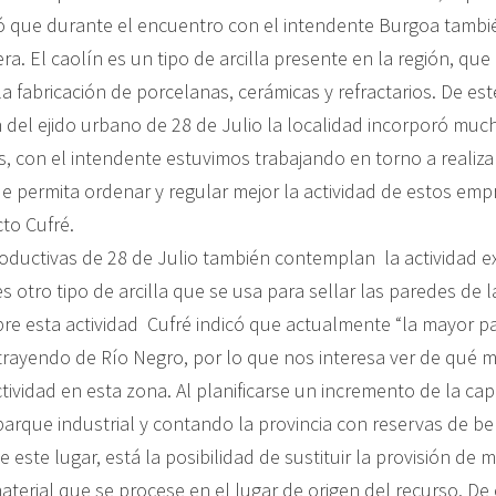
ó que durante el encuentro con el intendente Burgoa tambi
era. El caolín es un tipo de arcilla presente en la región, que
la fabricación de porcelanas, cerámicas y refractarios. De est
n del ejido urbano de 28 de Julio la localidad incorporó muc
s, con el intendente estuvimos trabajando en torno a realiza
e permita ordenar y regular mejor la actividad de estos emp
to Cufré.
oductivas de 28 de Julio también contemplan la actividad ex
s otro tipo de arcilla que se usa para sellar las paredes de 
bre esta actividad Cufré indicó que actualmente “la mayor pa
trayendo de Río Negro, por lo que nos interesa ver de qué
ctividad en esta zona. Al planificarse un incremento de la ca
parque industrial y contando la provincia con reservas de b
 este lugar, está la posibilidad de sustituir la provisión de m
aterial que se procese en el lugar de origen del recurso. D