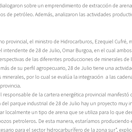
dialogaron sobre un emprendimiento de extracción de aren
zos de petróleo. Además, analizaron las actividades producti
no provincial, el ministro de Hidrocarburos, Ezequiel Cufré,
l intendente de 28 de Julio, Omar Burgoa, en el cual ambos
perspectivas de las diferentes producciones de minerales de 
más de su perfil agropecuario, 28 de Julio tiene una activid
 minerales, por lo cual se evalúa la integración a las caden
 provincia.
 responsable de la cartera energética provincial manifestó q
n del parque industrial de 28 de Julio hay un proyecto muy i
sar localmente un tipo de arena que se utiliza para lo que 
 pozos petroleros. De esta manera, estaríamos produciendo e
ario para el sector hidrocarburífero de la zona sur”, explic