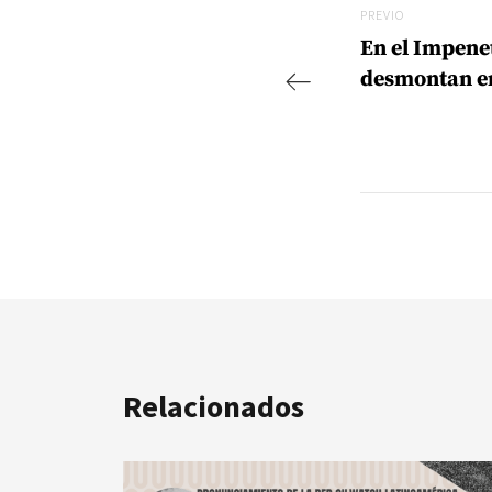
Previo
PREVIO
En el Impene
desmontan en
Relacionados