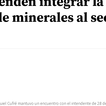
enden integrar la
e minerales al se
quiel Cufré mantuvo un encuentro con el intendente de 28 d