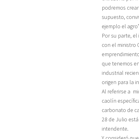
podremos crear 
supuesto, convi
ejemplo el agro”
Por su parte, e
con el ministro
emprendimientos
que tenemos en e
industrial reci
origen para la i
Al referirse a mi
caolín específi
carbonato de cal
28 de Julio está
intendente.
Y consideró que