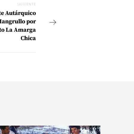
SIGUIENTE
Siguiente
te Autárquico
Mangrullo por
nto La Amarga
Chica