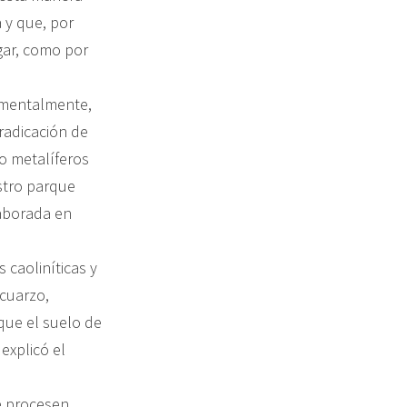
 y que, por
gar, como por
damentalmente,
radicación de
o metalíferos
estro parque
laborada en
s caoliníticas y
cuarzo,
 que el suelo de
explicó el
e procesen,