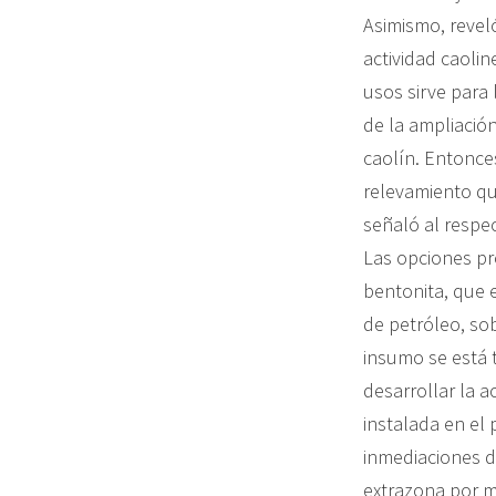
Asimismo, revel
actividad caolin
usos sirve para 
de la ampliació
caolín. Entonce
relevamiento qu
señaló al respec
Las opciones pr
bentonita, que e
de petróleo, so
insumo se está 
desarrollar la a
instalada en el 
inmediaciones de
extrazona por m