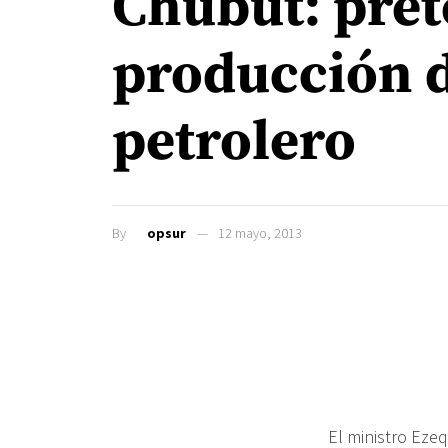
Chubut: pret
producción d
petrolero
By
opsur
12 mayo, 2013
El ministro Eze