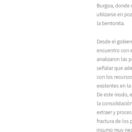
Burgoa, donde 
utilizarse en po
la bentonita.
Desde el gobier
encuentro con e
analizaron las 
señalar que ade
con los recursos
existentes en la
De este modo, el
la consolidació
extraer y proce
fractura de los
insumo muy neces