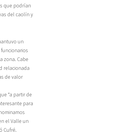
as que podrían
vas del caolín y
 mantuvo un
 funcionarios
la zona. Cabe
ad relacionada
as de valor
ue “a partir de
nteresante para
denominamos
n el Valle un
ó Cufré.