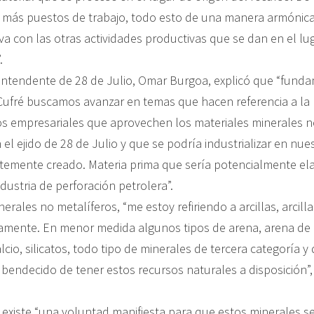
más puestos de trabajo, todo esto de una manera armónica
va con las otras actividades productivas que se dan en el lu
.
l intendente de 28 de Julio, Omar Burgoa, explicó que “fun
 Cufré buscamos avanzar en temas que hacen referencia a la 
 empresariales que aprovechen los materiales minerales n
l ejido de 28 de Julio y que se podría industrializar en nu
entemente creado. Materia prima que sería potencialmente e
ndustria de perforación petrolera”.
nerales no metalíferos, “me estoy refiriendo a arcillas, arcilla
camente. En menor medida algunos tipos de arena, arena de 
cio, silicatos, todo tipo de minerales de tercera categoría y
 bendecido de tener estos recursos naturales a disposición”, 
 existe “una voluntad manifiesta para que estos minerales s